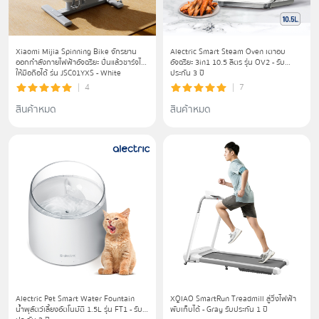
Xiaomi Mijia Spinning Bike จักรยาน
Alectric Smart Steam Oven เตาอบ
ออกกำลังกายไฟฟ้าอัจฉริยะ ปั่นแล้วชาร์จไฟ
อัจฉริยะ 3in1 10.5 ลิตร รุ่น OV2 - รับ
ให้มือถือได้ รุ่น JSC01YXS - White
ประกัน 3 ปี
4
7
สินค้าหมด
สินค้าหมด
Alectric Pet Smart Water Fountain
XQIAO SmartRun Treadmill ลู่วิ่งไฟฟ้า​
น้ำพุสัตว์เลี้ยงอัตโนมัติ 1.5L รุ่น FT1 - รับ
พับเก็บได้ - Gray รับประกัน 1 ปี