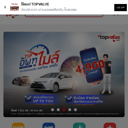
ใช้แอป TOPVALUE
x
USE APP
ช้อปสะดวก ผ่านแอพพลิเคชั่น โหลดเลย