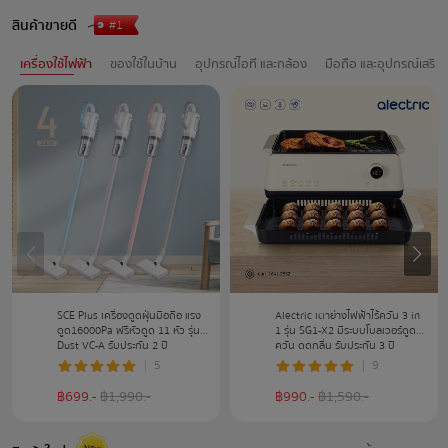
สินค้าขายดี
เครื่องใช้ไฟฟ้า
ของใช้ในบ้าน
อุปกรณ์ไอที และกล้อง
มือถือ และอุปกรณ์เสริม
SCE Plus เครื่องดูดฝุ่นมือถือ แรง
Alectric เตาย่างไฟฟ้าไร้ควัน 3 in
ดูด16000Pa ฟรีหัวดูด 11 หัว รุ่น
1 รุ่น SG1-X2 มีระบบโบลเวอร์ดูด
Dust VC-A รับประกัน 2 ปี
ควัน ดูดกลิ่น รับประกัน 3 ปี
5
9
฿
699
.-
฿
1,990
.-
฿
990
.-
฿
1,590
.-