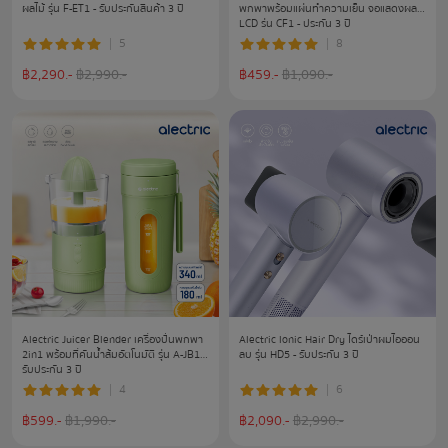
ผลไม้ รุ่น F-ET1 - รับประกันสินค้า 3 ปี
พกพาพร้อมแผ่นทำความเย็น จอแสดงผล
LCD รุ่น CF1 - ประกัน 3 ปี
5
8
฿
2,290
.-
฿
2,990
.-
฿
459
.-
฿
1,090
.-
Alectric Juicer Blender เครื่องปั่นพกพา
Alectric lonic Hair Dry ไดร์เป่าผมไอออน
2in1 พร้อมที่คันน้ำส้มอัตโนมัติ รุ่น A-JB1 -
ลบ รุ่น HD5 - รับประกัน 3 ปี
รับประกัน 3 ปี
4
6
฿
599
.-
฿
1,990
.-
฿
2,090
.-
฿
2,990
.-