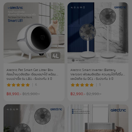
Alectric Pet Smart Cat Litter Box
Alectric Smart Inverter (Battery
ห้องน้ำแมวอัจฉริยะ เชื่อมแอปฯได้ พร้อม
Version) พัดลมอัจฉริยะ ควบคุมได้ทั้งรีโมท
ระบบฆ่าเชื้อ รุ่น LB1 - รับประกัน 3 ปี
และมือถือ รุ่น DC1 - รับประกัน 3 ปี
6
5
฿
8,990
.-
฿
15,900
.-
฿
2,990
.-
฿
2,990
.-