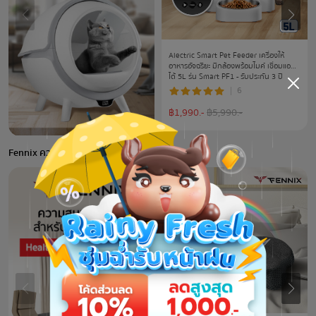
Alectric Smart Pet Feeder เครื่องให้
อาหารอัจฉริยะ มีกล้องพร้อมไมค์ เชื่อมแอพ
ได้ 5L รุ่น Smart PF1 - รับประกัน 3 ปี
6
฿
1,990
.-
฿
5,990
.-
Fennix ความสมบูรณ์แบบ สำหรับทุก lifestyle