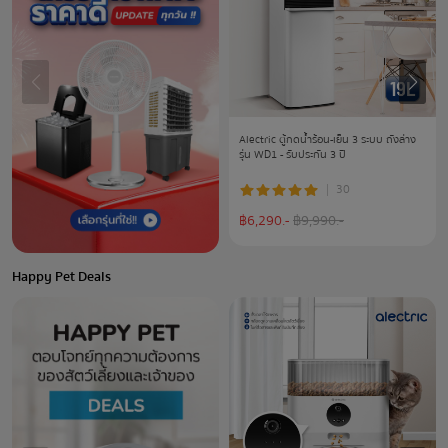
Alectric ตู้กดน้ำร้อน-เย็น 3 ระบบ ถังล่าง
รุ่น WD1 - รับประกัน 3 ปี
30
฿
6,290
.-
฿
9,990
.-
Happy Pet Deals