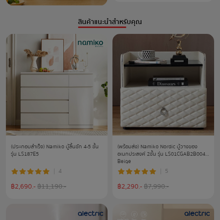
สินค้าแนะนำสำหรับคุณ
(ประะกอบสำเร็จ) Namiko ตู้ลิ้นชัก 4-5 ชั้น
(พร้อมส่ง) Namiko Nordic ตู้วางของ
รุ่น LS187E5
อเนกประสงค์ 2ชั้น รุ่น LS01CGAB2B004 -
Beige
4
5
฿
2,690
.-
฿
11,190
.-
฿
2,290
.-
฿
7,990
.-