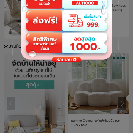
Fennix Ergonomic รุ่น Ergo Pillow หมอน
เพื่อสุขภาพปรับระดับสูงต่ำ - Dark Grey
6
฿
1,590
.-
฿
3,290
.-
จัดบ้านให้น่าอยู่ ด้วยเฟอร์นิเจอร์สุดคุ้ม
Namiko Cloudy โซฟาเม็ดโฟมบีนแบค
1.2m - คละสี