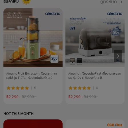
ดูทั้งหมด
สินค้าใหม่
Alectric Fruit Extractor เครื่องแยกกาก
Alectric เครื่องอบไฟฟ้า ฆ่าเชื้อจานและขวด
ผลไม้ รุ่น F-ET1 - รับประกันสินค้า 3 ปี
นม รุ่น DV1- รับประกัน 3 ปี
5
8
฿
2,290
.-
฿
2,990
.-
฿
2,290
.-
฿
4,990
.-
HOT THIS MONTH