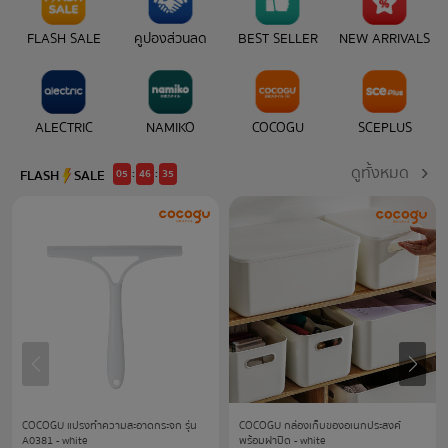
FLASH SALE
คูปองส่วนลด
BEST SELLER
NEW ARRIVALS
ALECTRIC
NAMIKO
COCOGU
SCEPLUS
ดูทั้งหมด
FLASH SALE
05
46
33
COCOGU แปรงทำความสะอาดกระจก รุ่น
COCOGU กล่องเก็บของอเนกประสงค์
A0381 - white
พร้อมฝาปิด - white