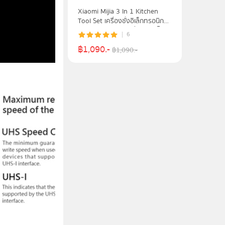
Xiaomi Mijia 3 In 1 Kitchen
Tool Set เครื่องชั่งอิเล็กทรอนิกส์
จับเวลาอัจฉริยะ และที่เปิดขวดไวน์
6
ไฟฟ้า
฿
1,090
.-
฿
1,090
.-