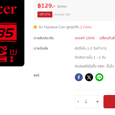
฿
129
.-
฿
299
.-
Off
57
%
(include Vat)
รับ Topvalue Coin สูงสุดถึง
1 Coins
การรับประกัน
ของแท้ 100%
เปลี่ยนคืนส
การจัดส่ง
ส่งถึงใน 1-3 วันทำการ
จัดส่งภายใน 1 - 2 วัน
จัดส่งฟรีเมื่อซื้อ 999.- ขึ้นไป
แชร์