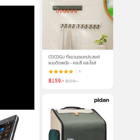
COCOGU ที่แขวนอเนกประสงค์
แบบติดพนัง - คละสี คละไซส์
6
฿
159
.-
฿
159
.-