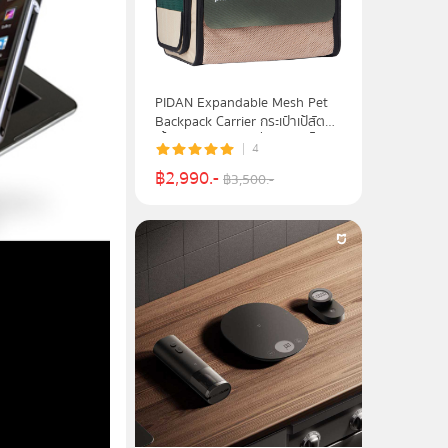
PIDAN Expandable Mesh Pet
Backpack Carrier กระเป๋าเป้สัตว์
เลี้ยงแบบขยายเป็นที่อยู่อาศัยได้
4
รุ่น EX-PETHUT
฿
2,990
.-
฿
3,500
.-