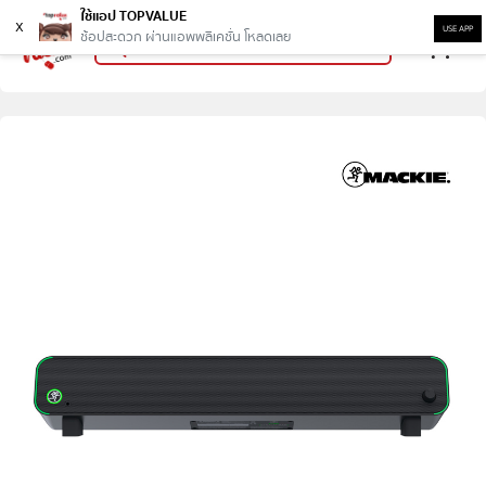
ใช้แอป TOPVALUE
x
USE APP
ช้อปสะดวก ผ่านแอพพลิเคชั่น โหลดเลย