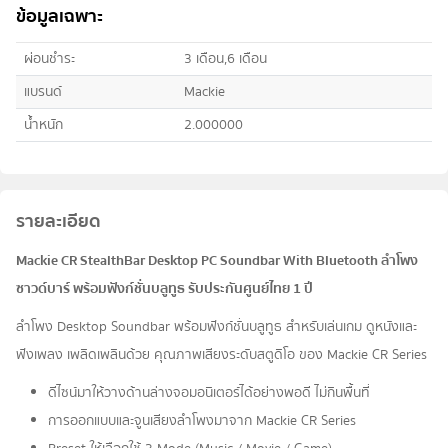
ข้อมูลเฉพาะ
ผ่อนชำระ
3 เดือน,6 เดือน
แบรนด์
Mackie
น้ำหนัก
2.000000
รายละเอียด
Mackie CR StealthBar Desktop PC Soundbar With Bluetooth ลําโพง
ซาวด์บาร์ พร้อมฟังก์ชั่นบลูทูธ รับประกันศูนย์ไทย 1 ปี
ลําโพง Desktop Soundbar พร้อมฟังก์ชั่นบลูทูธ สําหรับเล่นเกม ดูหนังและ
ฟังเพลง เพลิดเพลินด้วย คุณภาพเสียงระดับสตูดิโอ ของ Mackie CR Series
ดีไซน์มาให้วางด้านล่างจอมอนิเตอร์ได้อย่างพอดี ไม่กินพื้นที่
การออกแบบและจูนเสียงลําโพงมาจาก Mackie CR Series