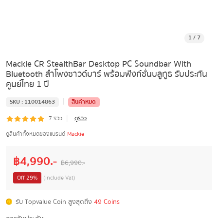
1
/
7
Mackie CR StealthBar Desktop PC Soundbar With
Bluetooth ลําโพงซาวด์บาร์ พร้อมฟังก์ชั่นบลูทูธ รับประกัน
ศูนย์ไทย 1 ปี
|
SKU :
110014863
สินค้าหมด
|
7
รีวิว
ดูรีวิว
ดูสินค้าทั้งหมดของแบรนด์
Mackie
฿
4,990
.-
฿
6,990
.-
Off
29
%
(include Vat)
รับ Topvalue Coin สูงสุดถึง
49 Coins