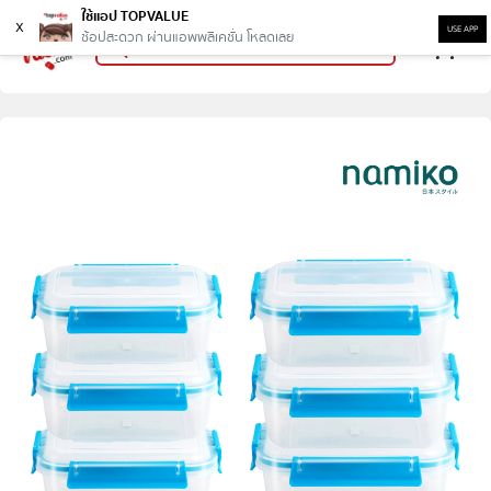
ใช้แอป TOPVALUE
x
USE APP
ช้อปสะดวก ผ่านแอพพลิเคชั่น โหลดเลย