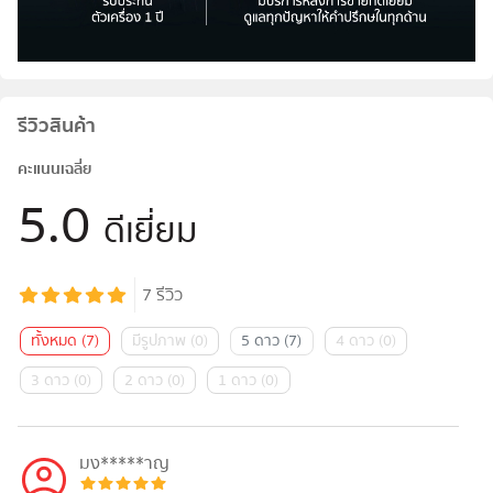
รีวิวสินค้า
คะแนนเฉลี่ย
5.0
ดีเยี่ยม
7
รีวิว
ทั้งหมด
(
7
)
มีรูปภาพ
(
0
)
5 ดาว
(
7
)
4 ดาว
(
0
)
3 ดาว
(
0
)
2 ดาว
(
0
)
1 ดาว
(
0
)
มง*****าญ