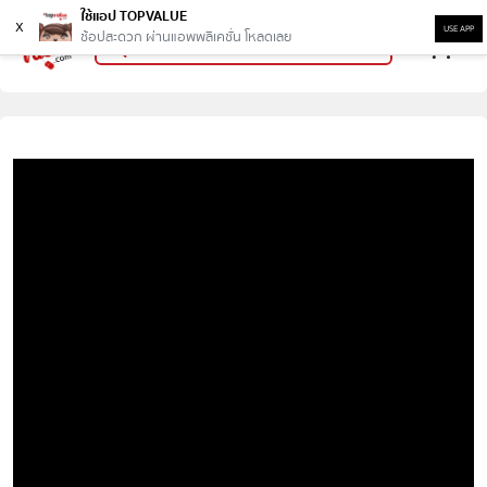
ใช้แอป TOPVALUE
x
USE APP
ช้อปสะดวก ผ่านแอพพลิเคชั่น โหลดเลย