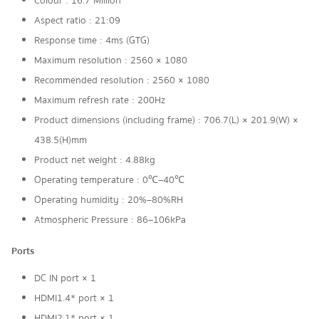
Colour : 16.7 Million
Aspect ratio : 21:09
Response time : 4ms (GTG)
Maximum resolution : 2560 × 1080
Recommended resolution : 2560 × 1080
Maximum refresh rate : 200Hz
Product dimensions (including frame) : 706.7(L) × 201.9(W) ×
438.5(H)mm
Product net weight : 4.88kg
Operating temperature : 0℃–40℃
Operating humidity : 20%–80%RH
Atmospheric Pressure : 86–106kPa
Ports
DC IN port × 1
HDMI1.4* port × 1
HDMI2.1* port × 1