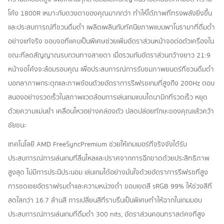
โค้ง 1800R เหมาะกับดวงตาของคุณมากกว่า ทำให้ได้ภาพที่ทรงพลังยิ่งขึ้น
และประสบการณ์ที่ชวนดื่มด่ำ เพลิดเพลินกับทัศนียภาพแบบพาโนรามาที่ดื่มด่ำ
อย่างแท้จริง ขอบจอที่แคบเป็นพิเศษช่วยเพิ่มอัตราส่วนหน้าจอต่อตัวเครื่องใน
ขณะที่ลดสัญญาณรบกวนทางสายตา เมื่อรวมกับอัตราส่วนกว้างยาว 21:9
หน้าจอโค้งจะล้อมรอบคุณ เพื่อประสบการณ์การรับชมภาพยนตร์ที่ชวนดื่มด่ำ
บอกลาภาพกระตุกและภาพซ้อนด้วยอัตราการรีเฟรชเกมที่สูงถึง 200Hz ตอบ
สนองอย่างรวดเร็วในสภาพแวดล้อมการเล่นเกมแบบไดนามิกที่รวดเร็ว หยุด
ด้วยความแม่นยำ เคลื่อนไหวอย่างคล่องตัว ปลดปล่อยทักษะของคุณแล้วคว้า
ชัยชนะ
เทคโนโลยี AMD FreeSyncPremium ช่วยให้เกมเมอร์ที่จริงจังได้รับ
ประสบการณ์การเล่นเกมที่ลื่นไหลและปราศจากการฉีกขาดด้วยประสิทธิภาพ
สูงสุด ไม่มีการประนีประนอม เล่นเกมได้อย่างมั่นใจด้วยอัตราการรีเฟรชที่สูง
การชดเชยอัตราเฟรมต่ำและความหน่วงต่ำ ขอบเขตสี sRGB 99% ให้ช่วงสีที่
สดใสกว่า 16.7 ล้านสี การเปลี่ยนสีที่ราบรื่นเป็นพิเศษทำให้ฉากในเกมมอบ
ประสบการณ์การเล่นเกมที่ดื่มด่ำ 300 nits, อัตราส่วนคอนทราสต์คงที่สูง