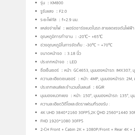
รุ่น ：KM800
รูรับแสง ：F2.0
ระยะโฟกัส ：f=2.9 มม.
แหล่งจ่ายไฟ ：พอร์ตชาร์จแบตในรถ สายลดแรงดันไฟฟ้า อ
อุณหภูมิการทำงาน ：-20℃~ +65℃
ช่วงอุณหภูมิในการจัดเก็บ : -30℃ ~ +70℃
ขนาดหน้าจอ ：3.18 นิ้ว
ประเภทหน้าจอ ：LED
ชื่อเซ็นเซอร์ ：หน้า: GC4653, มุมมองหน้ารถ: IMX307,
ความละเอียดเซนเซอร์ ：หน้า: 4MP, มุมมองหน้ารถ: 2M, 
ประเภทเลนส์และจำนวนชั้นเลนส์ ：6GIR
มุมมองแนวทแยง ：หน้า: 150°, มุมมองหน้ารถ: 135°, มุ
ความละเอียดวิดีโอและอัตราเฟรมที่รองรับ :
4K UHD 3840*2160 30FPS,2K QHD 2560*1440 30
FHD 1920*1080 30FPS
2-CH Front + Cabin 2K + 1080P/Front + Rear 4K +