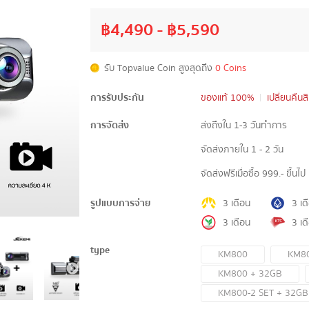
฿
4,490
- ฿
5,590
รับ Topvalue Coin สูงสุดถึง
0 Coins
การรับประกัน
ของแท้ 100%
เปลี่ยนคืนส
การจัดส่ง
ส่งถึงใน 1-3 วันทำการ
จัดส่งภายใน 1 - 2 วัน
จัดส่งฟรีเมื่อซื้อ 999.- ขึ้นไป
รูปแบบการจ่าย
3 เดือน
3 เด
3 เดือน
3 เด
type
KM800
KM80
KM800 + 32GB
KM800-2 SET + 32GB