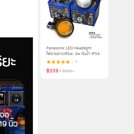
Panasonic LED Headlight
ไฟฉายคาดศีรษะ 3w กันน้ำ IP54
8
฿
339
.-
฿
590
.-