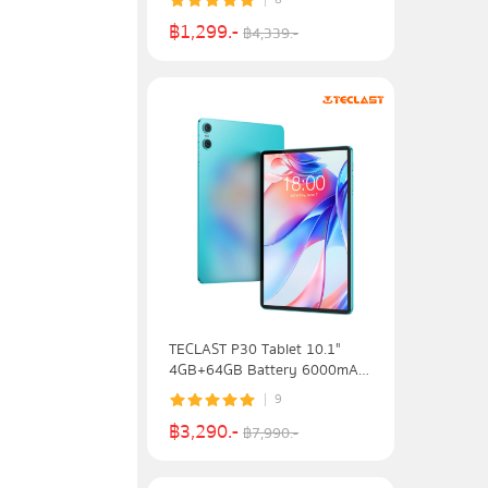
฿
1,299
.-
฿
4,339
.-
TECLAST P30 Tablet 10.1"
4GB+64GB Battery 6000mAh
รับประกัน 1 ปี
9
฿
3,290
.-
฿
7,990
.-