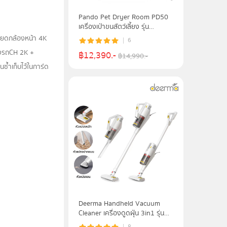
Pando Pet Dryer Room PD50
เครื่องเป่าขนสัตว์เลี้ยง รุ่น
PDPL0050WH
อียดกล้องหน้า 4K
6
ังรถCH 2K +
฿
12,390
.-
฿
14,990
.-
ซ้ำเก็บไว้ในการ์ด
Deerma Handheld Vacuum
Cleaner เครื่องดูดฝุ่น 3in1 รุ่น
DX888
8