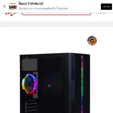
ใช้แอป TOPVALUE
x
USE APP
ช้อปสะดวก ผ่านแอพพลิเคชั่น โหลดเลย