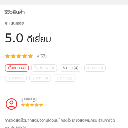
รีวิวสินค้า
คะแนนเฉลี่ย
5.0
ดีเยี่ยม
4
รีวิว
ทั้งหมด
(
4
)
มีรูปภาพ
(
0
)
5 ดาว
(
4
)
4 ดาว
(
0
)
3 ดาว
(
0
)
2 ดาว
(
0
)
1 ดาว
(
0
)
ศุ*****ูล
การจัดส่งเร็วมากสั่งเมื่อวานได้วันนี้ โครตไว เดี๋ยวสั่งเพิ่มครับ ร้านค้าใจดี