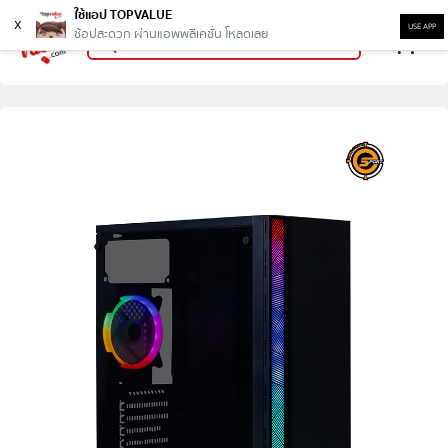
ใช้แอป TOPVALUE
x
USE APP
ช้อปสะดวก ผ่านแอพพลิเคชั่น โหลดเลย