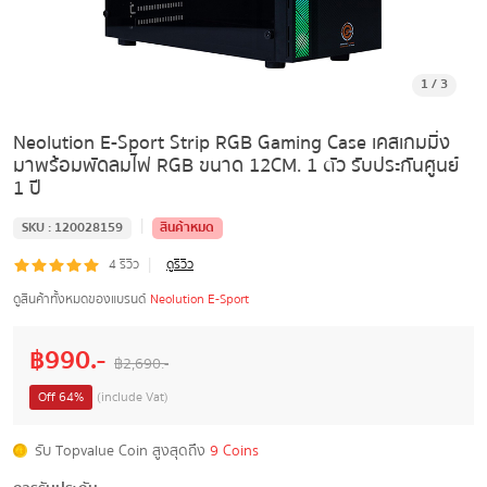
1
/
3
Neolution E-Sport Strip RGB Gaming Case เคสเกมมิ่ง
มาพร้อมพัดลมไฟ RGB ขนาด 12CM. 1 ตัว รับประกันศูนย์
1 ปี
|
SKU :
120028159
สินค้าหมด
|
4
รีวิว
ดูรีวิว
ดูสินค้าทั้งหมดของแบรนด์
Neolution E-Sport
฿
990
.-
฿
2,690
.-
Off
64
%
(include Vat)
รับ Topvalue Coin สูงสุดถึง
9 Coins