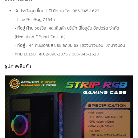
รับประกันศูนย์ไทย 1 ปี ติดต่อ Tel. 086-345-1623
- Line @ : @uyj7464h
- ที่อยู่ ฝ่ายเซอร์วิส เคลมสินค้า บริษัท นีโอลูชั่น อีสปอร์ต จำกัด
(Neolution E-Sport Co.,Ltd.)
- ที่อยู่ : 44 ถนนเอกชัย ซอยเอกชัย 63 แขวงบางบอน เขตบางบอน
กทม.10150 Tel.02-898-2875 / 086-345-1623
รูปภาพสินค้า