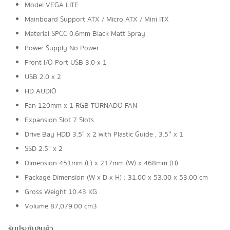
Model VEGA LITE
Mainboard Support ATX / Micro ATX / Mini ITX
Material SPCC 0.6mm Black Matt Spray
Power Supply No Power
Front I/O Port USB 3.0 x 1
USB 2.0 x 2
HD AUDIO
Fan 120mm x 1 RGB TORNADO FAN
Expansion Slot 7 Slots
Drive Bay HDD 3.5" x 2 with Plastic Guide , 3.5'' x 1
SSD 2.5" x 2
Dimension 451mm (L) x 217mm (W) x 468mm (H)
Package Dimension (W x D x H) : 31.00 x 53.00 x 53.00 cm
Gross Weight 10.43 KG
Volume 87,079.00 cm3
รับประกันสินค้า