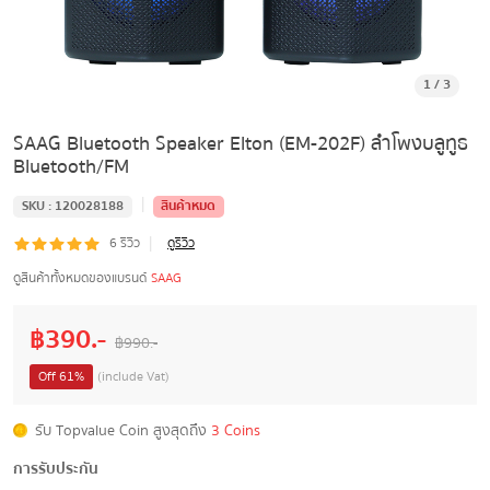
1
/
3
SAAG Bluetooth Speaker Elton (EM-202F) ลำโพงบลูทูธ
Bluetooth/FM
|
SKU :
120028188
สินค้าหมด
|
6
รีวิว
ดูรีวิว
ดูสินค้าทั้งหมดของแบรนด์
SAAG
฿
390
.-
฿
990
.-
Off
61
%
(include Vat)
รับ Topvalue Coin สูงสุดถึง
3 Coins
การรับประกัน