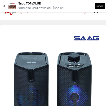
ใช้แอป TOPVALUE
x
USE APP
ช้อปสะดวก ผ่านแอพพลิเคชั่น โหลดเลย