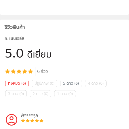
รีวิวสินค้า
คะแนนเฉลี่ย
5.0
ดีเยี่ยม
6
รีวิว
ทั้งหมด
(
6
)
มีรูปภาพ
(
0
)
5 ดาว
(
6
)
4 ดาว
(
0
)
3 ดาว
(
0
)
2 ดาว
(
0
)
1 ดาว
(
0
)
พั*****ุล