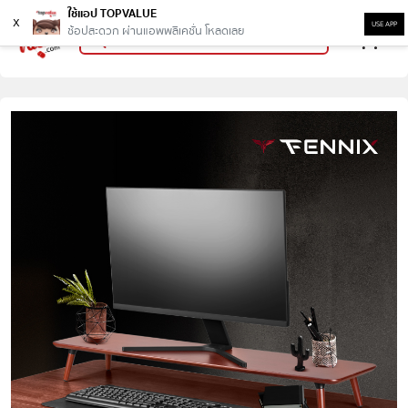
ใช้แอป TOPVALUE
x
USE APP
ช้อปสะดวก ผ่านแอพพลิเคชั่น โหลดเลย