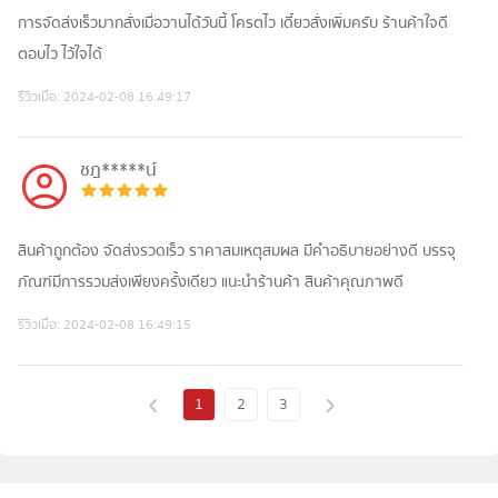
การจัดส่งเร็วมากสั่งเมื่อวานได้วันนี้ โครตไว เดี๋ยวสั่งเพิ่มครับ ร้านค้าใจดี
ตอบไว ไว้ใจได้
รีวิวเมื่อ:
2024-02-08 16:49:17
ชฎ*****น์
สินค้าถูกต้อง จัดส่งรวดเร็ว ราคาสมเหตุสมผล มีคำอธิบายอย่างดี บรรจุ
ภัณฑ์มีการรวมส่งเพียงครั้งเดียว แนะนำร้านค้า สินค้าคุณภาพดี
รีวิวเมื่อ:
2024-02-08 16:49:15
1
2
3