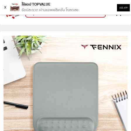
ใช้แอป TOPVALUE
x
USE APP
ช้อปสะดวก ผ่านแอพพลิเคชั่น โหลดเลย