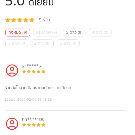
5.0
ดีเยี่ยม
9
รีวิว
ทั้งหมด
(
9
)
มีรูปภาพ
(
0
)
5 ดาว
(
9
)
4 ดาว
(
0
)
3 ดาว
(
0
)
2 ดาว
(
0
)
1 ดาว
(
0
)
รา*****ร์
ร้านส่งไวมาก มีของแถมด้วย ราคาดีมาก
รีวิวเมื่อ:
2024-02-08 16:49:18
ภา*****อง