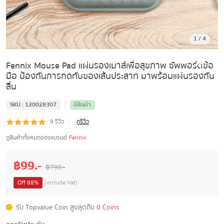
1
/
4
Fennix Mouse Pad แผ่นรองเมาส์เพื่อสุขภาพ ซัพพอร์ตข้อ
มือ ป้องกันการกดทับของเส้นประสาท มาพร้อมแผ่นรองกัน
ลื่น
|
SKU :
120028307
มีสินค้า
|
9
รีวิว
ดูรีวิว
ดูสินค้าทั้งหมดของแบรนด์
Fennix
฿
99
.-
฿
790
.-
Off
88
%
(include Vat)
รับ Topvalue Coin สูงสุดถึง
0 Coins