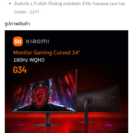
รับประกัน 1 ปี บริษัท ท็อปแวลู คอร์ปอเรท จํากัด Topvalue care Call
Center : 1277
รูปภาพสินค้า