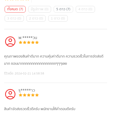
ทั้งหมด
(
7
)
มีรูปภาพ
(
0
)
5 ดาว
(
7
)
4 ดาว
(
0
)
3 ดาว
(
0
)
2 ดาว
(
0
)
1 ดาว
(
0
)
พ.*****วน
คุณภาพของสินค้าดีมาก ความคุ้มค่าดีมาก ความรวดเร็วในการจัดส่งดี
มาก ชอบมากกกกกกกกกกกกกกกกกๆๆๆเลย
รีวิวเมื่อ:
2024-02-21 14:58:58
รุ*****าว
สินค้าจัดส่งรวดเร็วดีครับ พนักงานให้คำตอบดีครับ