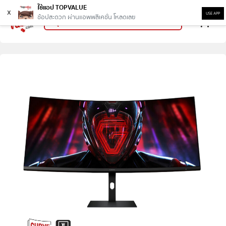
ใช้แอป TOPVALUE
x
USE APP
ช้อปสะดวก ผ่านแอพพลิเคชั่น โหลดเลย