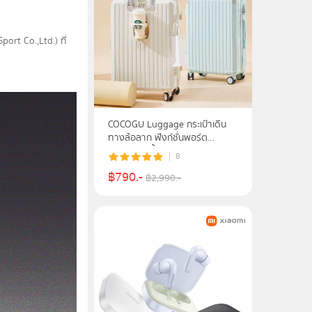
port Co.,Ltd.) ที่
COCOGU Luggage กระเป๋าเดิน
ทางล้อลาก ฟังก์ชั่นพอร์ต
ชาร์จUSB น้ำหนักเบา รุ่น 206
8
฿
790
.-
฿
2,990
.-