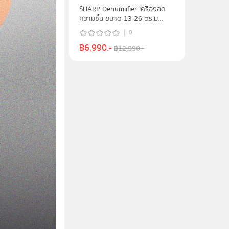
SHARP Dehumiifier เครื่องลด
ความชื้น ขนาด 13-26 ตร.ม
ความจุ 4.2 ลิตร รุ่น DW-D12A-
0
W
฿
6,990
.-
฿
12,990
.-