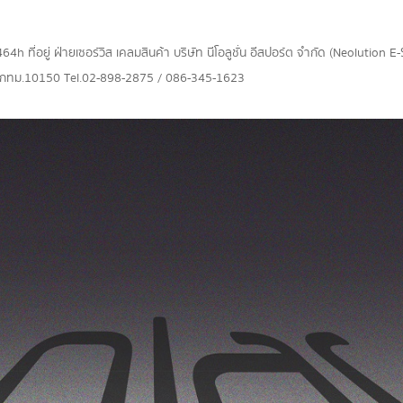
 ที่อยู่ ฝ่ายเซอร์วิส เคลมสินค้า บริษัท นีโอลูชั่น อีสปอร์ต จำกัด (Neolution E-S
น กทม.10150 Tel.02-898-2875 / 086-345-1623