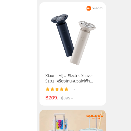
Xiaomi Mijia Electric Shaver
S101 เครื่องโกนหนวดไฟฟ้า
อัจฉริยะ - ประกัน 1 ปี
7
฿
209
.-
฿
399
.-