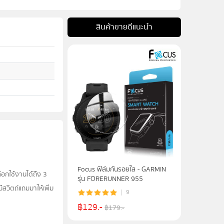
สินค้าขายดีแนะนำ
Focus ฟิล์มกันรอยใส - GARMIN
อกใช้งานได้ถึง 3
รุ่น FORERUNNER 955
สวิตถ์แถมมาให้เพิ่ม
9
฿
129
.-
฿
179
.-