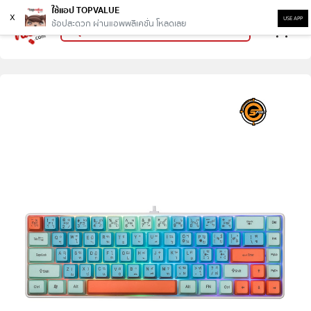
ใช้แอป TOPVALUE
x
USE APP
ช้อปสะดวก ผ่านแอพพลิเคชั่น โหลดเลย