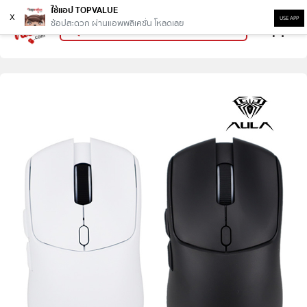
ใช้แอป TOPVALUE
x
USE APP
ช้อปสะดวก ผ่านแอพพลิเคชั่น โหลดเลย