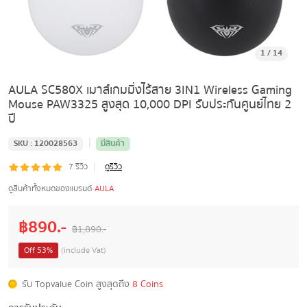
1
/
14
AULA SC580X เมาส์เกมมิ่งไร้สาย 3IN1 Wireless Gaming
Mouse PAW3325 สูงสุด 10,000 DPI รับประกันศูนย์ไทย 2
ปี
|
SKU :
120028563
มีสินค้า
|
7
รีวิว
ดูรีวิว
ดูสินค้าทั้งหมดของแบรนด์
AULA
฿
890
.-
฿
1,890
.-
Off
53
%
(include Vat)
รับ Topvalue Coin สูงสุดถึง
8 Coins