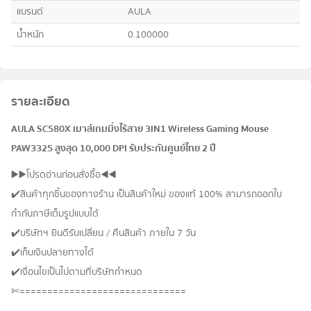
แบรนด์
AULA
น้ำหนัก
0.100000
รายละเอียด
AULA SC580X เมาส์เกมมิ่งไร้สาย 3IN1 Wireless Gaming Mouse
PAW3325 สูงสุด 10,000 DPI รับประกันศูนย์ไทย 2 ปี
▶️▶️โปรดอ่านก่อนสั่งซื้อ◀️◀️
✔️สินค้าทุกชิ้นของทางร้าน เป็นสินค้าใหม่ ของแท้ 100% สามารถออกใบ
กำกับภาษีเต็มรูปแบบได้
✔️บริษัทฯ ยินดีรับเปลี่ยน / คืนสินค้า ภายใน 7 วัน
✔️เก็บเงินปลายทางได้
✔️เงื่อนไขเป็นไปตามที่บริษัทกำหนด
✄==============================