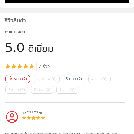
รีวิวสินค้า
คะแนนเฉลี่ย
5.0
ดีเยี่ยม
7
รีวิว
ทั้งหมด
(
7
)
มีรูปภาพ
(
0
)
5 ดาว
(
7
)
4 ดาว
(
0
)
3 ดาว
(
0
)
2 ดาว
(
0
)
1 ดาว
(
0
)
na*****an