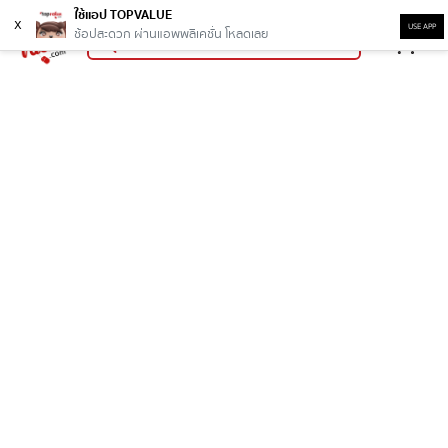
ใช้แอป TOPVALUE
x
USE APP
ช้อปสะดวก ผ่านแอพพลิเคชั่น โหลดเลย