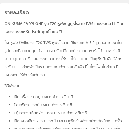
รายละเอียด
ONIKUMA EARPHONE รุ่น T20 หูฟังบลูทูธไร้สาย TWS เสียงระดับ Hi Fi มี
Game Mode รับประกันศูนย์ไทย 2 ปี
ใหม่หูฟัง Onikuma T20 TWS หูฟังไร้สาย Bluetooth 5.3 ถูกออกแบบมาใน
รูปทรงหมีอวกาศสุดเท่ สามารถปรับเปลี่ยนหน้ากากเคสชาร์จได้ เคสชาร์จมี
ความจุแบตเตอรี่ 300 mAh สามารถใช้งานได้ยาวนาน เป็นหูฟังอินเอียร์เสียง
ระดับ Hi-Fi ตัวหูฟังเป็นระบบควบคุมด้วยระบบสัมผัส มีไมโครโฟนในตัวและมี
โหมดเกม ใช้สำหรับเล่นเกม
วิธีใช้งาน
เปิดเครื่อง : กดปุ่ม MFB ค้าง 3 วินาที
ปิดเครื่อง : กดปุ่ม MFB ค้าง 5 วินาที
ปฏิเสธสายเรียกเข้า : กดปุ่ม MFB ค้าง 2 วินาที
เปิดโหมดเสียง / เกม : กดปุ่ม MFB หูฟังข้างซ้ายอย่างต่อเนื่อง 3 ครั้ง