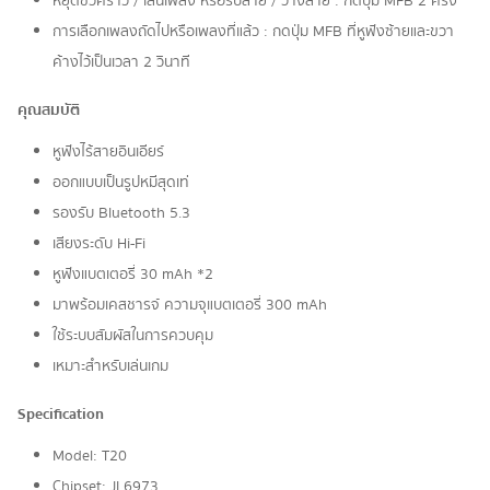
หยุดชั่วคราว / เล่นเพลง หรือรับสาย / วางสาย : กดปุ่ม MFB 2 ครั้ง
การเลือกเพลงถัดไปหรือเพลงที่แล้ว : กดปุ่ม MFB ที่หูฟังซ้ายและขวา
ค้างไว้เป็นเวลา 2 วินาที
คุณสมบัติ
หูฟังไร้สายอินเอียร์
ออกแบบเป็นรูปหมีสุดเท่
รองรับ Bluetooth 5.3
เสียงระดับ Hi-Fi
หูฟังแบตเตอรี่ 30 mAh *2
มาพร้อมเคสชารจ์ ความจุแบตเตอรี่ 300 mAh
ใช้ระบบสัมผัสในการควบคุม
เหมาะสำหรับเล่นเกม
Specification
Model: T20
Chipset: JL6973