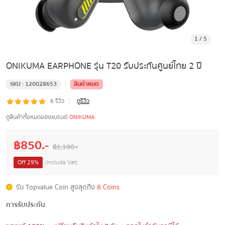
1
/
5
ONIKUMA EARPHONE รุ่น T20 รับประกันศูนย์ไทย 2 ปี
|
SKU :
120028653
สินค้าหมด
|
6
รีวิว
ดูรีวิว
ดูสินค้าทั้งหมดของแบรนด์
ONIKUMA
฿
850
.-
฿
1,190
.-
Off
29
%
(include Vat)
รับ Topvalue Coin สูงสุดถึง
8 Coins
การรับประกัน