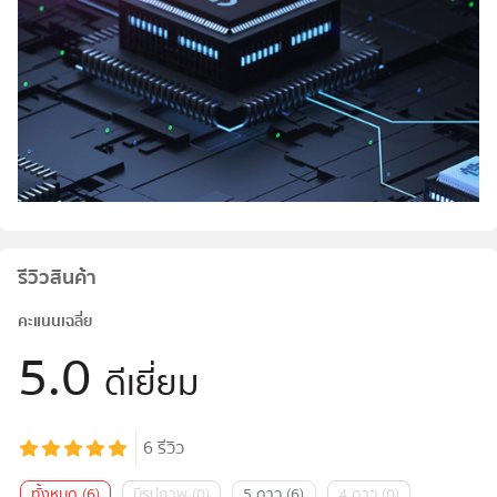
รีวิวสินค้า
คะแนนเฉลี่ย
5.0
ดีเยี่ยม
6
รีวิว
ทั้งหมด
(
6
)
มีรูปภาพ
(
0
)
5 ดาว
(
6
)
4 ดาว
(
0
)