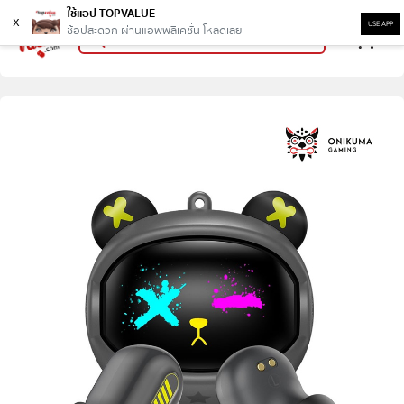
ใช้แอป TOPVALUE
x
USE APP
ช้อปสะดวก ผ่านแอพพลิเคชั่น โหลดเลย