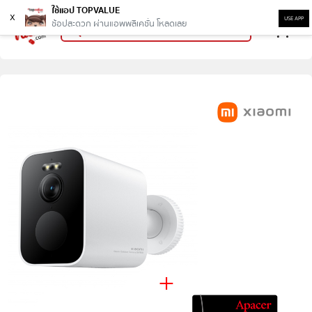
ใช้แอป TOPVALUE
x
USE APP
ช้อปสะดวก ผ่านแอพพลิเคชั่น โหลดเลย