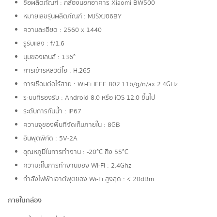
ชื่อผลิตภัณฑ์ : กล้องนอกอาคาร Xiaomi BW500
หมายเลขรุ่นผลิตภัณฑ์ : MJSXJ06BY
ความละเอียด : 2560 x 1440
รูรับแสง : f/1.6
มุมของเลนส์ : 136°
การเข้ารหัสวิดีโอ : H.265
การเชื่อมต่อไร้สาย : Wi-Fi IEEE 802.11b/g/n/ax 2.4GHz
ระบบที่รองรับ : Android 8.0 หรือ iOS 12.0 ขึ้นไป
ระดับการกันน้ำ : IP67
ความจุของพื้นที่จัดเก็บภายใน : 8GB
อินพุตพิกัด : 5V-2A
อุณหภูมิในการทำงาน : -20°C ถึง 55°C
ความถี่ในการทำงานของ Wi-Fi : 2.4Ghz
กำลังไฟฟ้าเอาต์พุตของ Wi-Fi สูงสุด : < 20dBm
ภายในกล่อง