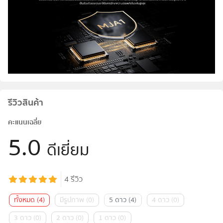
รีวิวสินค้า
คะแนนเฉลี่ย
5.0
ดีเยี่ยม
4
รีวิว
ทั้งหมด
(
4
)
มีรูปภาพ
(
0
)
5 ดาว
(
4
)
4 ดาว
(
0
)
3 ดาว
(
0
)
2 ดาว
(
0
)
1 ดาว
(
0
)