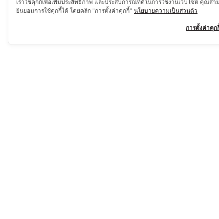
เราใช้คุกกี้เพื่อเพิ่มประสิทธิภาพ และประสบการณ์ที่ดีในการใช้งานเว็บไซต์ คุณสา
ยินยอมการใช้คุกกี้ได้ โดยคลิก "การตั้งค่าคุกกี้"
นโยบายความเป็นส่วนตัว
การตั้งค่าคุกกี