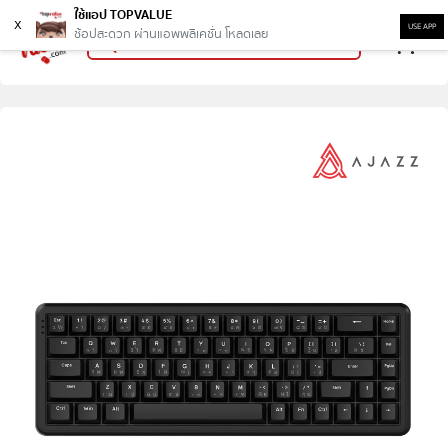
ใช้แอป TOPVALUE
x
USE APP
ช้อปสะดวก ผ่านแอพพลิเคชั่น โหลดเลย