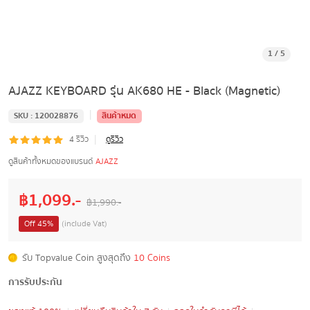
1
/
5
AJAZZ KEYBOARD รุ่น AK680 HE - Black (Magnetic)
|
SKU :
120028876
สินค้าหมด
|
4
รีวิว
ดูรีวิว
ดูสินค้าทั้งหมดของแบรนด์
AJAZZ
฿
1,099
.-
฿
1,990
.-
Off
45
%
(include Vat)
รับ Topvalue Coin สูงสุดถึง
10 Coins
การรับประกัน