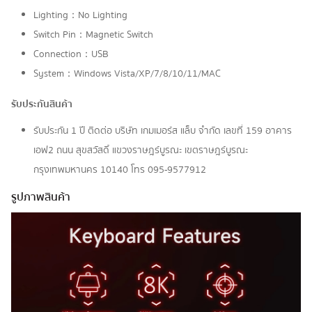
Lighting：No Lighting
Switch Pin：Magnetic Switch
Connection：USB
System：Windows Vista/XP/7/8/10/11/MAC
รับประกันสินค้า
รับประกัน 1 ปี ติดต่อ บริษัท เกมเมอร์ส แล็บ จำกัด เลขที่ 159 อาคาร
เอฟ2 ถนน สุขสวัสดิ์ แขวงราษฎร์บูรณะ เขตราษฎร์บูรณะ
กรุงเทพมหานคร 10140 โทร 095-9577912
รูปภาพสินค้า