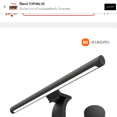
ใช้แอป TOPVALUE
x
USE APP
ช้อปสะดวก ผ่านแอพพลิเคชั่น โหลดเลย