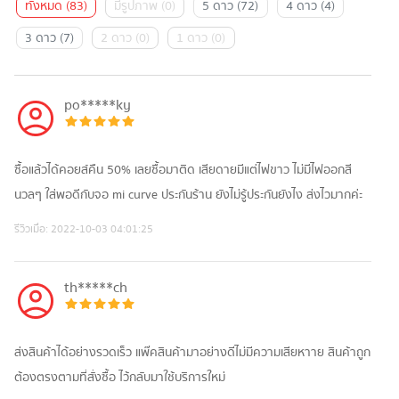
ทั้งหมด
(
83
)
มีรูปภาพ
(
0
)
5 ดาว
(
72
)
4 ดาว
(
4
)
3 ดาว
(
7
)
2 ดาว
(
0
)
1 ดาว
(
0
)
po*****ky
ซื้อแล้วได้คอยส์คืน 50% เลยซื้อมาติด เสียดายมีแต่ไฟขาว ไม่มีไฟออกสี
นวลๆ ใส่พอดีกับจอ mi curve ประกันร้าน ยังไม่รู้ประกันยังไง ส่งไวมากค่ะ
รีวิวเมื่อ:
2022-10-03 04:01:25
th*****ch
ส่งสินค้าได้อย่างรวดเร็ว แพ๊คสินค้ามาอย่างดีไม่มีความเสียหาาย สินค้าถูก
ต้องตรงตามที่สั่งซื้อ ไว้กลับมาใช้บริการใหม่