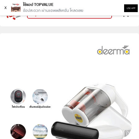
ใช้แอป TOPVALUE
x
USE APP
ช้อปสะดวก ผ่านแอพพลิเคชั่น โหลดเลย