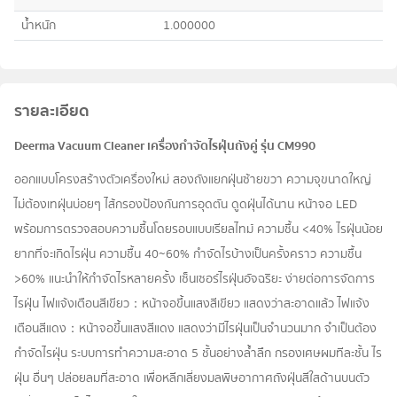
น้ำหนัก
1.000000
รายละเอียด
Deerma Vacuum Cleaner เครื่องกำจัดไรฝุ่นถังคู่ รุ่น CM990
ออกแบบโครงสร้างตัวเครื่องใหม่ สองถังแยกฝุ่นซ้ายขวา ความจุขนาดใหญ่
ไม่ต้องเทฝุ่นบ่อยๆ ไส้กรองป้องกันการอุดตัน ดูดฝุ่นได้นาน หน้าจอ LED
พร้อมการตรวจสอบความชื้นโดยรอบแบบเรียลไทม์ ความชื้น <40% ไรฝุ่นน้อย
ยากที่จะเกิดไรฝุ่น ความชื้น 40~60% กำจัดไรบ้างเป็นครั้งคราว ความชื้น
>60% แนะนำให้กำจัดไรหลายครั้ง เซ็นเซอร์ไรฝุ่นอัจฉริยะ ง่ายต่อการจัดการ
ไรฝุ่น ไฟแจ้งเตือนสีเขียว：หน้าจอขึ้นแสงสีเขียว แสดงว่าสะอาดแล้ว ไฟแจ้ง
เตือนสีแดง：หน้าจอขึ้นแสงสีแดง แสดงว่ามีไรฝุ่นเป็นจำนวนมาก จำเป็นต้อง
กำจัดไรฝุ่น ระบบการทำความสะอาด 5 ชั้นอย่างล้ำลึก กรองเศษผมทีละชั้น ไร
ฝุ่น อื่นๆ ปล่อยลมที่สะอาด เพื่อหลีกเลี่ยงมลพิษอากาศถังฝุ่นสีใสด้านบนตัว