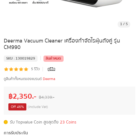
1
/
5
Deerma Vacuum Cleaner เครื่องกำจัดไรฝุ่นถังคู่ รุ่น
CM990
|
SKU :
130019829
สินค้าหมด
|
5
รีวิว
ดูรีวิว
ดูสินค้าทั้งหมดของแบรนด์
Deerma
฿
2,350
.-
฿
4,339
.-
Off
46
%
(include Vat)
รับ Topvalue Coin สูงสุดถึง
23 Coins
การรับประกัน