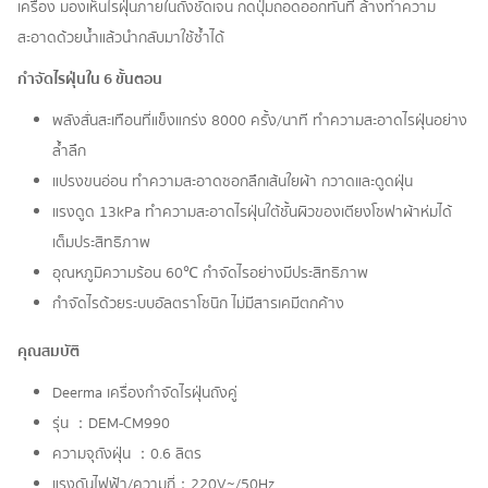
เครื่อง มองเห็นไรฝุ่นภายในถังชัดเจน กดปุ่มถอดออกทันที ล้างทำความ
สะอาดด้วยน้ำแล้วนำกลับมาใช้ซ้ำได้
กำจัดไรฝุ่นใน 6 ขั้นตอน
พลังสั่นสะเทือนที่แข็งแกร่ง 8000 ครั้ง/นาที ทำความสะอาดไรฝุ่นอย่าง
ล้ำลึก
แปรงขนอ่อน ทำความสะอาดซอกลึกเส้นใยผ้า กวาดและดูดฝุ่น
แรงดูด 13kPa ทำความสะอาดไรฝุ่นใต้ชั้นผิวของเตียงโซฟาผ้าห่มได้
เต็มประสิทธิภาพ
อุณหภูมิความร้อน 60℃ กำจัดไรอย่างมีประสิทธิภาพ
กำจัดไรด้วยระบบอัลตราโซนิก ไม่มีสารเคมีตกค้าง
คุณสมบัติ
Deerma เครื่องกำจัดไรฝุ่นถังคู่
รุ่น ：DEM-CM990
ความจุถังฝุ่น ：0.6 ลิตร
แรงดันไฟฟ้า/ความถี่：220V~/50Hz