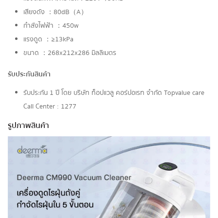
เสียงดัง ：80dB（A）
กำลังไฟฟ้า ：450w
แรงดูด ：≥13kPa
ขนาด ：268x212x286 มิลลิเมตร
รับประกันสินค้า
รับประกัน 1 ปี โดย บริษัท ท็อปแวลู คอร์ปอเรท จํากัด Topvalue care
Call Center : 1277
รูปภาพสินค้า