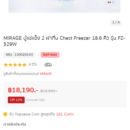
1
/
4
MIRAGE ตู้แช่แข็ง 2 ฝาทึบ Chest Freezer 18.6 คิว รุ่น FZ-
529W
|
SKU :
130020143
สินค้าหมด
|
8
รีวิว
ดูรีวิว
ดูสินค้าทั้งหมดของแบรนด์
MIRAGE
฿
18,190
.-
฿
19,990
.-
Off
10
%
(include Vat)
รับ Topvalue Coin สูงสุดถึง
181 Coins
การรับประกัน