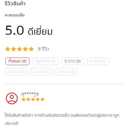
รีวิวสินค้า
คะแนนเฉลี่ย
5.0
ดีเยี่ยม
8
รีวิว
ทั้งหมด
(
8
)
มีรูปภาพ
(
0
)
5 ดาว
(
8
)
4 ดาว
(
0
)
3 ดาว
(
0
)
2 ดาว
(
0
)
1 ดาว
(
0
)
ศุ*****ูล
ได้รับสินค้าแล้วค่า ทางร้านจัดส่งรวดเร็ว ขนส่งของท้อปเวลู่เองราคาถูก
บริการดี