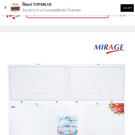
ใช้แอป TOPVALUE
x
USE APP
ช้อปสะดวก ผ่านแอพพลิเคชั่น โหลดเลย