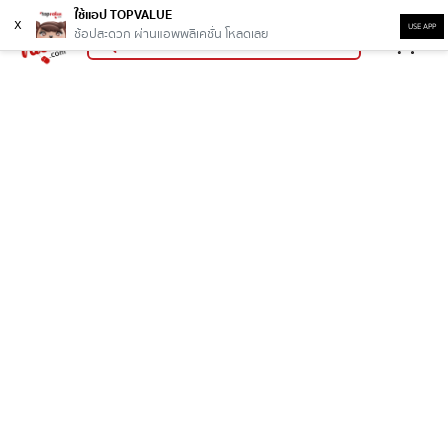
ใช้แอป TOPVALUE
x
USE APP
ช้อปสะดวก ผ่านแอพพลิเคชั่น โหลดเลย