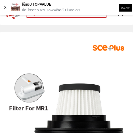
ใช้แอป TOPVALUE
x
USE APP
ช้อปสะดวก ผ่านแอพพลิเคชั่น โหลดเลย