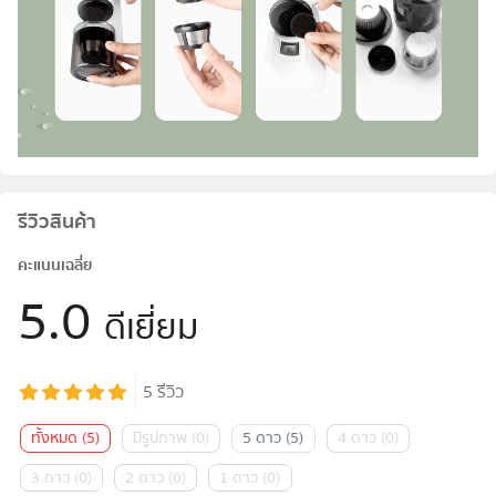
รีวิวสินค้า
คะแนนเฉลี่ย
5.0
ดีเยี่ยม
5
รีวิว
ทั้งหมด
(
5
)
มีรูปภาพ
(
0
)
5 ดาว
(
5
)
4 ดาว
(
0
)
3 ดาว
(
0
)
2 ดาว
(
0
)
1 ดาว
(
0
)