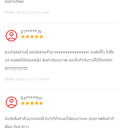
สอย่างดีเลย
รีวิวเมื่อ:
2023-12-25 15:14:05
ฐา*****วง
แนะนำเลยร้านนี้ แอดมินตอบไวมากกกกกกกกกกกกกกก ขนส่งก็ไว ไม่ถึง
24 ชมเลยได้รับของแล้ว สินค้ามีคุณภาพ ออกใบกำกับภาษีได้อี๊กกกกก
สุดๆๆๆๆๆๆๆๆ
รีวิวเมื่อ:
2023-12-25 15:14:03
Ka*****ho
จัดส่งสืนค้าเร็วมาก​กกกเร็วกว่าที่กำหนดไว้เยอะมากกก​ คุณภาพสินค้าดี
เยี่ยม​ คุ้มราคาา