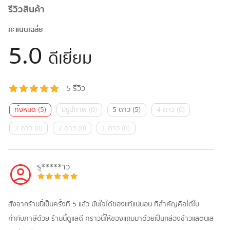
รีวิวสินค้า
คะแนนเฉลี่ย
5.0
ดีเยี่ยม
5
รีวิว
ทั้งหมด
(
5
)
มีรูปภาพ
(
0
)
5 ดาว
(
5
)
4 ดาว
(
0
)
3 ดาว
(
0
)
2 ดาว
(
0
)
1 ดาว
(
0
)
รุ*****าว
สั่งจากร้านนี้เป็นครั้งที่ 5 แล้ว มั่นใจได้ของแท้แน่นอน ที่สำคัญคือได้ใบ
กำกับภาษีด้วย ร้านนี้ดูแลดี คราวนี้ให้ของแถมมาด้วยเป็นกล่องข้าวแสตนเล