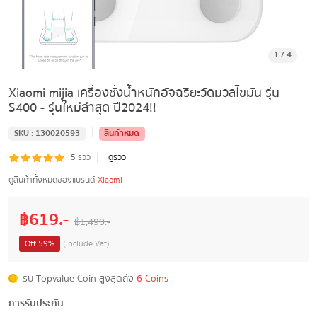
1
/
4
Xiaomi mijia เครื่องชั่งน้ำหนักอัจฉริยะวัดมวลไขมัน รุ่น
S400 - รุ่นใหม่ล่าสุด ปี2024!!
|
SKU :
130020593
สินค้าหมด
|
5
รีวิว
ดูรีวิว
ดูสินค้าทั้งหมดของแบรนด์
Xiaomi
฿
619
.-
฿
1,490
.-
Off
59
%
(include Vat)
รับ Topvalue Coin สูงสุดถึง
6 Coins
การรับประกัน