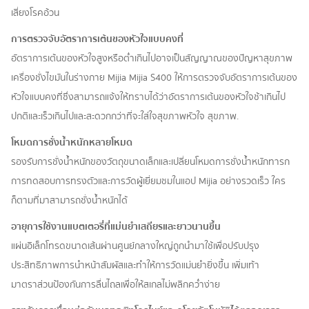
เสี่ยงโรคอ้วน
การตรวจจับอัตราการเต้นของหัวใจแบบคงที่
อัตราการเต้นของหัวใจสูงหรือต่ำเกินไปอาจเป็นสัญญาณของปัญหาสุขภาพ
เครื่องชั่งไขมันในร่างกาย Mijia Mijia S400 ให้การตรวจจับอัตราการเต้นของ
หัวใจแบบคงที่ซึ่งสามารถแจ้งให้ทราบได้ว่าอัตราการเต้นของหัวใจช้าเกินไป
ปกติและเร็วเกินไปและสะดวกกว่าที่จะใส่ใจสุขภาพหัวใจ สุขภาพ.
โหมดการชั่งน้ำหนักหลายโหมด
รองรับการชั่งน้ำหนักของวัตถุขนาดเล็กและเปลี่ยนโหมดการชั่งน้ำหนักทารก
การทดสอบการทรงตัวและการวัดผู้เยี่ยมชมในแอป Mijia อย่างรวดเร็ว ใคร
ก็ตามที่มาสามารถชั่งน้ำหนักได้
อายุการใช้งานแบตเตอรี่ที่แม่นยำเสถียรและยาวนานขึ้น
แผ่นอิเล็กโทรดขนาดเส้นผ่านศูนย์กลางใหญ่ถูกนำมาใช้เพื่อปรับปรุง
ประสิทธิภาพการนำหน้าสัมผัสและทำให้การวัดแม่นยำยิ่งขึ้น เพิ่มเท้า
มาตราส่วนป้องกันการลื่นไถลเพื่อให้สเกลไม่พลิกคว่ำง่าย