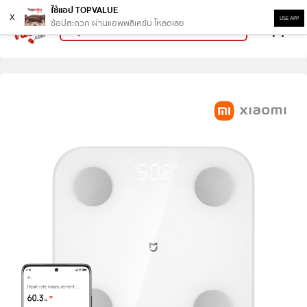
ใช้แอป TOPVALUE
x
USE APP
ช้อปสะดวก ผ่านแอพพลิเคชั่น โหลดเลย