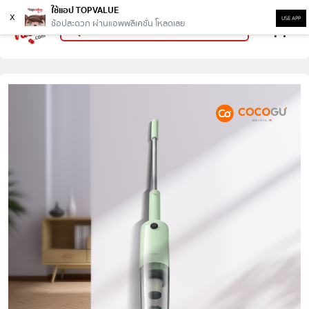
ใช้แอป TOPVALUE
x
USE APP
ช้อปสะดวก ผ่านแอพพลิเคชั่น โหลดเลย