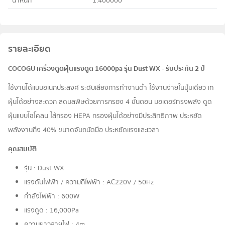
น้ำหนัก
1.400000
รายละเอียด
COCOGU เครื่องดูดฝุ่นแรงดูด 16000pa รุ่น Dust WX - รับประกัน 2 ปี
ใช้งานได้แบบอเนกประสงค์ ระดับเสียงการทำงานต่ำ ใช้งานง่ายในปุ่มเดียว เท
ฝุ่นได้อย่างสะดวก ลดมลพิษด้วยการกรอง 4 ขั้นตอน มอเตอร์ทรงพลัง ดูด
ฝุ่นแบบไซโคลน ไส้กรอง HEPA กรองฝุ่นได้อย่างมีประสิทธิภาพ ประหยัด
พลังงานถึง 40% ขนาดจับถนัดมือ ประหยัดแรงและเวลา
คุณสมบัติ
รุ่น : Dust WX
แรงดันไฟฟ้า / ความถี่ไฟฟ้า : AC220V / 50Hz
กำลังไฟฟ้า : 600W
แรงดูด : 16,000Pa
ความยาวสายไฟ : 4m.