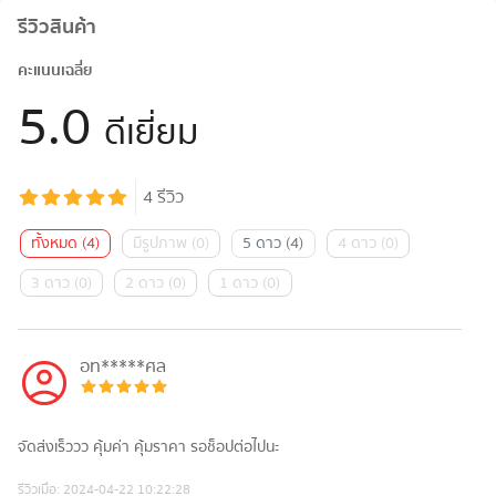
รีวิวสินค้า
คะแนนเฉลี่ย
5.0
ดีเยี่ยม
4
รีวิว
ทั้งหมด
(
4
)
มีรูปภาพ
(
0
)
5 ดาว
(
4
)
4 ดาว
(
0
)
3 ดาว
(
0
)
2 ดาว
(
0
)
1 ดาว
(
0
)
อท*****ศล
จัดส่งเร็ววว คุ้มค่า คุ้มราคา รอช็อปต่อไปนะ
รีวิวเมื่อ:
2024-04-22 10:22:28