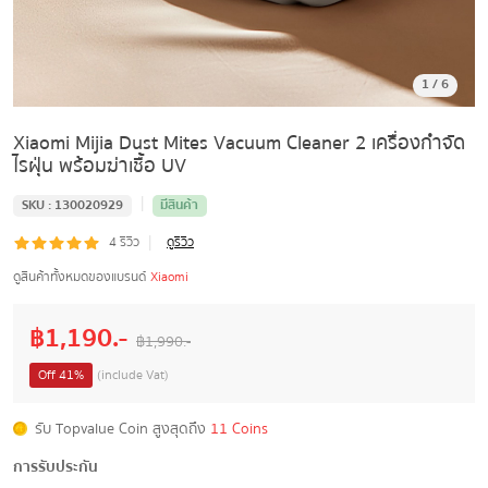
1
/
6
Xiaomi Mijia Dust Mites Vacuum Cleaner 2 เครื่องกำจัด
ไรฝุ่น พร้อมฆ่าเชื้อ UV
|
SKU :
130020929
มีสินค้า
|
4
รีวิว
ดูรีวิว
ดูสินค้าทั้งหมดของแบรนด์
Xiaomi
฿
1,190
.-
฿
1,990
.-
Off
41
%
(include Vat)
รับ Topvalue Coin สูงสุดถึง
11 Coins
การรับประกัน