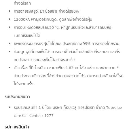
กำจัดไรลึก
การฉายรังสียูวี: ฆ่าเชื้อ99% กำจัดไร90%
12000PA พายุเฮอริเคนดูด: ดูดลึกเพื่อกำจัดไรฝุ่น
การอบแห้งด้วยลมร้อน50 °C: ผ้าปูที่นอนแห้งและสามารถยับยั้ง
แบคทีเรียและไรได้
อัพเกรดระบบกรองฝุ่นไซโคลน: ประสิทธิภาพ99% การกรองโดยรวม
ถ้วยดูดฝุ่นที่มองเห็นได้: การถอดชิ้นส่วนในคลิกเดียวสิ่งสกปรกและสิ่ง
สกปรกสามารถมองเห็นได้อย่างรวดเร็ว
ตัวเครื่องที่มีน้ำหนักเบา: เบาเพียง1.63กก. ใช้งานง่ายและง่ายดาย *
ส่วนประกอบตัวกรองที่ล้างทำความสะอาดได้: สามารถนำกลับมาใช้ใหม่
ได้หลายครั้ง
รับประกันสินค้า
รับประกันสินค้า 1 ปี โดย บริษัท ท็อปแวลู คอร์ปอเรท จํากัด Topvalue
care Call Center : 1277
รูปภาพสินค้า