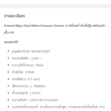
รายละเอียด
Xiaomi Mijia Dust Mites Vacuum Cleaner 2 เครื่องกำจัดไรฝุ่น พร้อมฆ่า
เชื้อ UV
คุณสมบัติ
รุ่นผลิตภัณฑ์: MJCMY02DY
แรงดันไฟฟ้า: 220V ~
ความถี่ที่กำหนด: 50Hz
กำลังไฟ: 350W
สายไฟยาว 3.5 เมตร
เสียงรบกวน: ≤ 78dB(A)
น้ำหนักสุทธิ: 1.63กก.
ขนาดสินค้า: 239x230.5x144มม.
12000ครั้งต่อนาที: สามโซนความเร็วสูง, การแตะแบบซิงโครไนซ์, การ