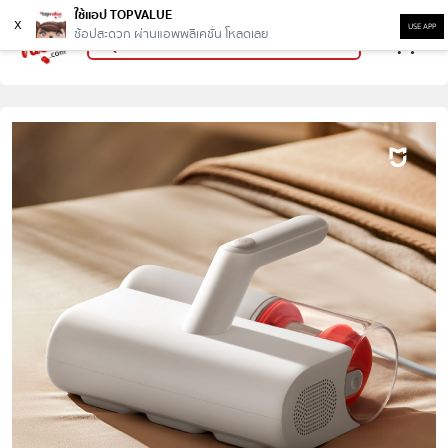
ใช้แอป TOPVALUE
x
USE APP
ช้อปสะดวก ผ่านแอพพลิเคชั่น โหลดเลย