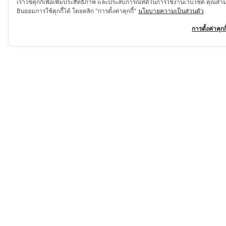
เราใช้คุกกี้เพื่อเพิ่มประสิทธิภาพ และประสบการณ์ที่ดีในการใช้งานเว็บไซต์ คุณสา
ยินยอมการใช้คุกกี้ได้ โดยคลิก "การตั้งค่าคุกกี้"
นโยบายความเป็นส่วนตัว
การตั้งค่าคุกกี