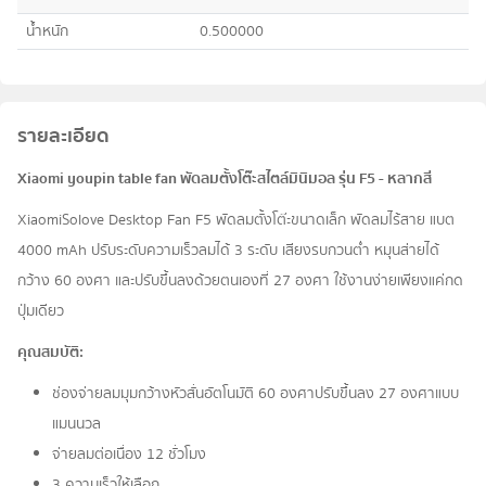
น้ำหนัก
0.500000
รายละเอียด
Xiaomi youpin table fan พัดลมตั้งโต๊ะสไตล์มินิมอล รุ่น F5 - หลากสี
XiaomiSolove Desktop Fan F5 พัดลมตั้งโต๊ะขนาดเล็ก พัดลมไร้สาย แบต
4000 mAh ปรับระดับความเร็วลมได้ 3 ระดับ เสียงรบกวนต่ำ หมุนส่ายได้
กว้าง 60 องศา และปรับขึ้นลงด้วยตนเองที่ 27 องศา ใช้งานง่ายเพียงแค่กด
ปุ่มเดียว
คุณสมบัติ:
ช่องจ่ายลมมุมกว้างหัวสั่นอัตโนมัติ 60 องศาปรับขึ้นลง 27 องศาแบบ
แมนนวล
จ่ายลมต่อเนื่อง 12 ชั่วโมง
3 ความเร็วให้เลือก