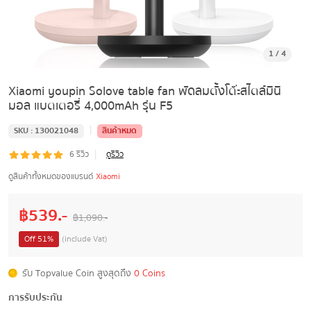
1
/
4
Xiaomi youpin Solove table fan พัดลมตั้งโต๊ะสไตล์มินิ
มอล แบตเตอรี่ 4,000mAh รุ่น F5
|
SKU :
130021048
สินค้าหมด
|
6
รีวิว
ดูรีวิว
ดูสินค้าทั้งหมดของแบรนด์
Xiaomi
฿
539
.-
฿
1,090
.-
Off
51
%
(include Vat)
รับ Topvalue Coin สูงสุดถึง
0 Coins
การรับประกัน