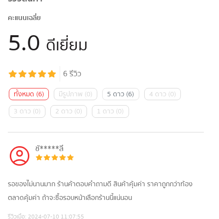
คะแนนเฉลี่ย
5.0
ดีเยี่ยม
6
รีวิว
ทั้งหมด
(
6
)
มีรูปภาพ
(
0
)
5 ดาว
(
6
)
4 ดาว
(
0
)
3 ดาว
(
0
)
2 ดาว
(
0
)
1 ดาว
(
0
)
ชั*****ลี
รอของไม่นานมาก ร้านค้าตอบคำถามดี สินค้าคุ้มค่า ราคาถูกกว่าท้อง
ตลาดคุ้มค่า ถ้าจะซื้อรอบหน้าเลือกร้านนี้แน่นอน
รีวิวเมื่อ:
2024-07-10 11:07:55