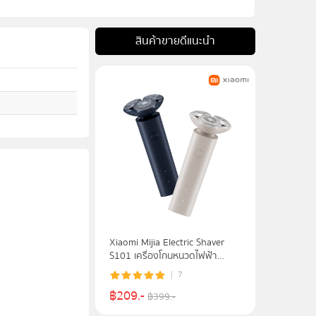
สินค้าขายดีแนะนำ
Xiaomi Mijia Electric Shaver
S101 เครื่องโกนหนวดไฟฟ้า
อัจฉริยะ - ประกัน 1 ปี
7
฿
209
.-
฿
399
.-