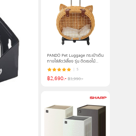
PANDO Pet Luggage กระเป๋าเดิน
ทางใส่สัตว์เลี้ยง รุ่น ติดเธอไม้
หวาย - PDPL3590PL
5
฿
2,690
.-
฿
3,990
.-