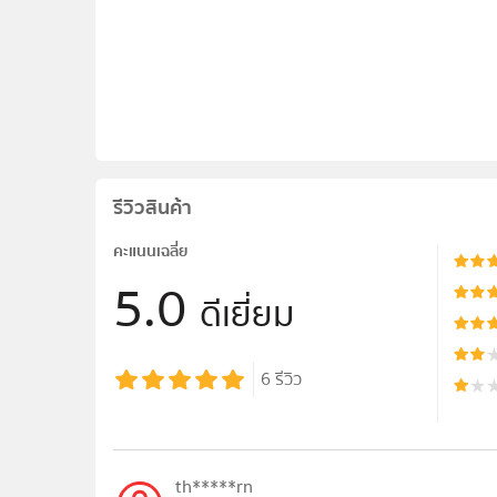
รีวิวสินค้า
คะแนนเฉลี่ย
5.0
ดีเยี่ยม
6
รีวิว
th*****rn