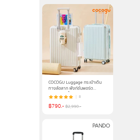
COCOGU Luggage กระเป๋าเดิน
ทางล้อลาก ฟังก์ชั่นพอร์ต
ชาร์จUSB น้ำหนักเบา รุ่น 206
8
฿
790
.-
฿
2,990
.-