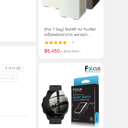
[Pre 7 Day] SHARP Air Purifier
เครื่องฟอกอากาศ พลาสม่า
คลัสเตอร์ ขนาด 30 ตร.ม รุ่น FP-
8
S40B
฿
6,450
.-
฿
12,900
.-
5 ดาว
(
6
)
2 ดาว
(
0
)