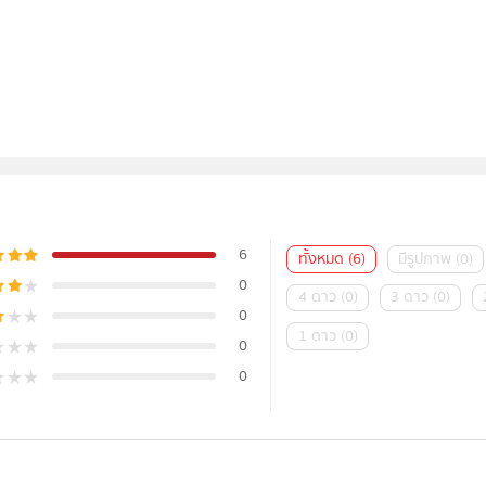
6
ทั้งหมด
(
6
)
มีรูปภาพ
(
0
)
0
4 ดาว
(
0
)
3 ดาว
(
0
)
0
1 ดาว
(
0
)
0
0