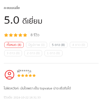
คะแนนเฉลี่ย
5.0
ดีเยี่ยม
8
รีวิว
ทั้งหมด
(
8
)
มีรูปภาพ
(
0
)
5 ดาว
(
8
)
4 ดาว
(
0
)
3 ดาว
(
0
)
2 ดาว
(
0
)
1 ดาว
(
0
)
พั*****ุล
ไม่ผิดหวังค่ะ มั่นใจเพราะเป็น topvalue น่าจะเชื่อถือได้
รีวิวเมื่อ:
2024-10-22 16:31:33