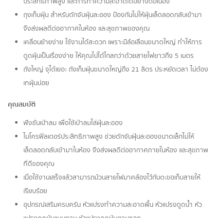
ประสิทธิภาพสูง และการทำความสะอาดได้อย่างต่อเนื่อง
ถุงเก็บฝุ่น สำหรับดักจับฝุ่นละออง ป้องกันไม่ให้ฝุ่นเล็ดลอดกลับเข้ามา
จึงส่งผลดีต่ออากาศในห้อง และสุขภาพของคุณ
เคลื่อนย้ายง่าย ใช้งานได้สะดวก เพราะมีล้อเลื่อนขนาดใหญ่ ทำให้การ
ดูดฝุ่นเป็นเรื่องง่าย ให้คุณไปได้ไกลกว่าด้วยสายไฟยาวถึง 5 เมตร
ถังใหญ่ จุได้เยอะ ถังเก็บฝุ่นขนาดใหญ่ถึง 21 ลิตร ประหยัดเวลา ไม่ต้อง
เทฝุ่นบ่อย
คุณสมบัติ
ฟังชั่นเป่าลม เพื่อใช้เป่าลมไล่ฝุ่นละออง
ไมโครฟิลเตอร์ประสิทธิภาพสูง ช่วยดักจับฝุ่นละอองขนาดเล็กไม่ให้
เล็ดลอดกลับเข้ามาในห้อง จึงส่งผลดีต่ออากาศภายในห้อง และสุขภาพ
ที่ดีของคุณ
เมื่อใช้งานเสร็จแล้วสามารถม้วนสายไฟมาคล้องไว้กับตะขอเก็บสายให้
เรียบร้อย
อุปกรณ์เสริมครบครัน หัวแปรงทำความสะอาดพื้น หัวแปรงดูดน้ำ หัว