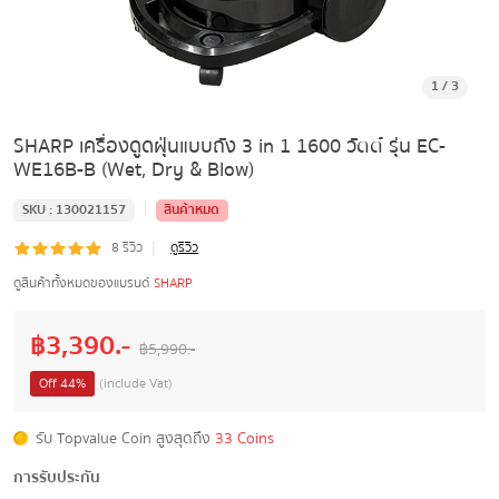
1
/
3
SHARP เครื่องดูดฝุ่นแบบถัง 3 in 1 1600 วัตต์ รุ่น EC-
WE16B-B (Wet, Dry & Blow)
|
SKU :
130021157
สินค้าหมด
|
8
รีวิว
ดูรีวิว
ดูสินค้าทั้งหมดของแบรนด์
SHARP
฿
3,390
.-
฿
5,990
.-
Off
44
%
(include Vat)
รับ Topvalue Coin สูงสุดถึง
33 Coins
การรับประกัน