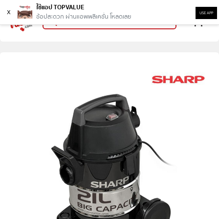
ใช้แอป TOPVALUE
x
USE APP
ช้อปสะดวก ผ่านแอพพลิเคชั่น โหลดเลย