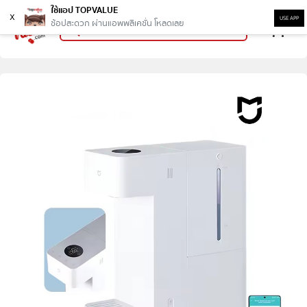
ใช้แอป TOPVALUE
x
USE APP
ช้อปสะดวก ผ่านแอพพลิเคชั่น โหลดเลย