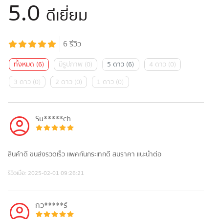
5.0
ดีเยี่ยม
6
รีวิว
ทั้งหมด
(
6
)
มีรูปภาพ
(
0
)
5 ดาว
(
6
)
4 ดาว
(
0
)
3 ดาว
(
0
)
2 ดาว
(
0
)
1 ดาว
(
0
)
Su*****ch
สินค้าดี​ ขนส่งรวดเร็ว​ เเพคกันกระเทกดี สมราคา​ แนะนำต่อ
รีวิวเมื่อ:
2025-02-01 09:26:21
กว*****ร์