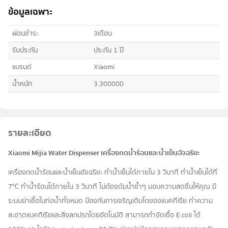
ข้อมูลเฉพาะ
ผ่อนชำระ
3เดือน
รับประกัน
ประกัน 1 ปี
แบรนด์
Xiaomi
น้ำหนัก
3.300000
รายละเอียด
Xiaomi Mijia Water Dispenser เครื่องกดน้ำร้อนและน้ำเย็นอัจฉริยะ
เครื่องกดน้ำร้อนและน้ำเย็นอัจฉริยะ ทำน้ำเย็นได้ภายใน 3 วินาที ทำน้ำเย็นได้ที่
7°C ทำน้ำร้อนได้ภายใน 3 วินาที ไม่ต้องต้มน้ำซ้ำๆ มอบความสดชื่นให้คุณ มี
ระบบฆ่าเชื้อในท่อน้ำทั้งหมด ป้องกันการเจริญเติบโตของแบคทีเรีย ทำความ
สะอาดแบคทีเรียและสิ่งสกปรกโดยอัตโนมัติ สามารถกำจัดเชื้อ E.coli ได้