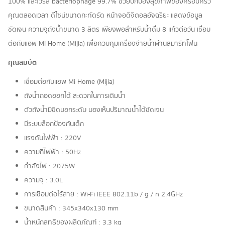
100% และไวรัส bacteriophage 99.7% ช่วยปกป้องสุขภาพของครอบครัว
คุณตลอดเวลา ดีไซน์ขนาดกะทัดรัด หน้าจอดิจิตอลอัจฉริยะ แสดงข้อมูล
ชัดเจน ความจุถังน้ำขนาด 3 ลิตร เพียงพอสำหรับน้ำดื่ม 8 แก้วต่อวัน เชื่อม
ต่อกับแอพ Mi Home (Mijia) เพื่อควบคุมเครื่องจ่ายน้ำผ่านสมาร์ทโฟน
คุณสมบัติ
เชื่อมต่อกับแอพ Mi Home (Mijia)
ถังน้ำถอดออกได้ สะดวกในการเติมน้ำ
ตัวถังน้ำมีขีดบอกระดับ มองเห็นปริมาณน้ำได้ชัดเจน
มีระบบล็อกป้องกันเด็ก
แรงดันไฟฟ้า : 220V
ความถี่ไฟฟ้า : 50Hz
กำลังไฟ : 2075W
ความจุ : 3.0L
การเชื่อมต่อไร้สาย : Wi-Fi IEEE 802.11b / g / n 2.4GHz
ขนาดสินค้า : 345x340x130 mm
น้ำหนักสุทธิของผลิตภัณฑ์ : 3.3 kg