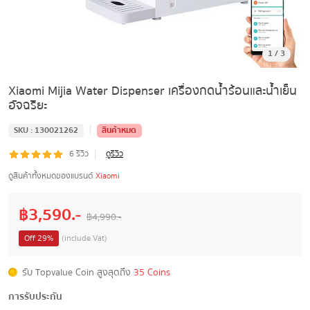
1
/
3
Xiaomi Mijia Water Dispenser เครื่องกดน้ำร้อนและน้ำเย็น
อัจฉริยะ
|
SKU :
130021262
สินค้าหมด
|
6
รีวิว
ดูรีวิว
ดูสินค้าทั้งหมดของแบรนด์
Xiaomi
฿
3,590
.-
฿
4,990
.-
Off
29
%
(include Vat)
รับ Topvalue Coin สูงสุดถึง
35 Coins
การรับประกัน