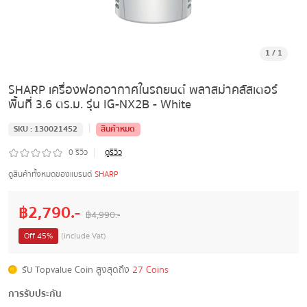
1
/
1
SHARP เครื่องฟอกอากาศในรถยนต์ พลาสม่าคลัสเตอร์
พื้นที่ 3.6 ตร.ม. รุ่น IG-NX2B - White
|
SKU :
130021452
สินค้าหมด
|
0
รีวิว
ดูรีวิว
ดูสินค้าทั้งหมดของแบรนด์
SHARP
฿
2,790
.-
฿
4,990
.-
Off
45
%
(include Vat)
รับ Topvalue Coin สูงสุดถึง
27 Coins
การรับประกัน