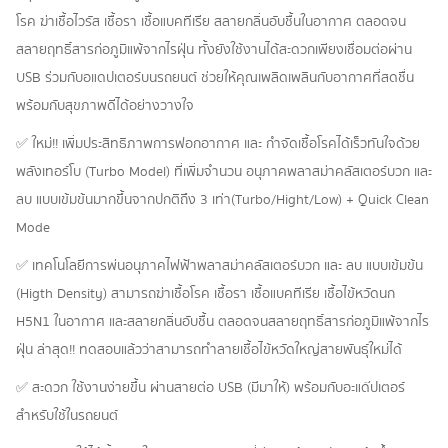
โรค ฆ่าเชื้อไวรัส เชื้อรา เชื้อแบคทีเรีย สลายกลิ่นอับชื้นในอากาศ ตลอดจน
สลายฤทธิ์สารก่อภูมิแพ้จากไรฝุ่น ทั้งยังใช้งานได้สะดวกเพียงเชื่อมต่อผ่าน
USB ร่วมกับอแดปเตอร์บนรถยนต์ ช่วยให้คุณเพลิดเพลินกับอากาศที่สดชื่น
พร้อมกับสุขภาพดีได้อย่างวางใจ
✅ ใหม่!! เพิ่มประสิทธิภาพการฟอกอากาศ และ กำจัดเชื้อโรคได้เร็วทันใจด้วย
พลังเทอร์โบ (Turbo Model) ที่เพิ่มจำนวน อนุภาคพลาสม่าคลัสเตอร์บวก และ
ลบ แบบเข้มข้นมากขึ้นจากปกติถึง 3 เท่า(Turbo/Hight/Low) + Quick Clean
Mode
✅ เทคโนโลยีการพ่นอนุภาคไฟฟ้าพลาสม่าคลัสเตอร์บวก และ ลบ แบบเข้มข้น
(Higth Density) สามารถฆ่าเชื้อโรค เชื้อรา เชื้อแบคทีเรีย เชื้อไข้หวัดนก
H5N1 ในอากาศ และสลายกลิ่นอับชื้น ตลอดจนสลายฤทธิ์สารก่อภูมิแพ้จากไร
ฝุ่น ล่าสุด!! ทดสอบแล้วว่าสามารถทำลายเชื้อไข้หวัดใหญ่สายพันธุ์ใหม่ได้
✅ สะดวก ใช้งานง่ายขึ้น ผ่านสายต่อ USB (มีมาให้) พร้อมกับอะแด๊ปเตอร์
สำหรับใช้ในรถยนต์