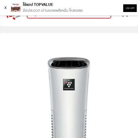
ใช้แอป TOPVALUE
x
USE APP
ช้อปสะดวก ผ่านแอพพลิเคชั่น โหลดเลย