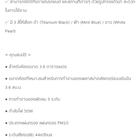
✅ สามารถใช้ได้ทั้งภายในรถยนต์ และสถานที่ต่างๆ ด้วยรูปทรงแก้วน้ำ สะดวก
ในการใช้งาน
✅ มี 3 สีให้เลือก ดำ (Titanium Black) / ฟ้า (Mint Blue) / ขาว (White
Pearl)
⭐️ คุณสมบัติ ⭐️
● สำหรับห้องขนาด 3.6 ตารางเมตร
● ขนาดห้องที่เหมาะสมสำหรับการทำงานของพลาสม่าคลัสเตอร์แบบเข้มข้น
3.6 ลบ.ม.
● การทำงานของพัดลม 3 ระดับ
● กำลังไฟ 50W
● ประเภทแผ่นกรอง แผ่นกรอง PM10
● ระดับเสียง(dB) 44เดซิเบล