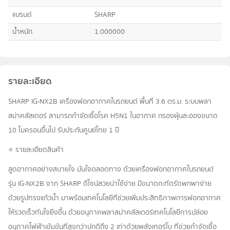
แบรนด์
SHARP
น้ำหนัก
1.000000
รายละเอียด
SHARP IG-NX2B เครื่องฟอกอากาศในรถยนต์ พื้นที่ 3.6 ตร.ม. ระบบพลา
สม่าคลัสเตอร์ สามารถกำจัดเชื้อโรค H5N1 ในอากาศ กรองฝุ่นละอองขนาด
10 ไมครอนขึ้นไป รับประกันศูนย์ไทย 1 ปี
⭐️ รายละเอียดสินค้า
สูดอากาศอย่างสบายใจ มั่นใจตลอดทาง ด้วยเครื่องฟอกอากาศในรถยนต์
รุ่น IG-NX2B จาก SHARP ดีไซน์สวยน่าใช้ง่าย มีขนาดกะทัดรัดพกพาง่าย
ด้วยรูปทรงแก้วน้ำ มาพร้อมเทคโนโลยีที่ช่วยเพิ่มประสิทธิภาพการฟอกอากาศ
ให้รวดเร็วทันใจยิ่งขึ้น ด้วยอนุภาคพลาสม่าคลัสเตอร์เทคโนโลยีการปล่อย
อนุภาคไฟฟ้าเข้มข้นที่สูงกว่าปกติถึง 2 เท่าด้วยพลังเทอร์โบ ที่ช่วยกำจัดเชื้อ