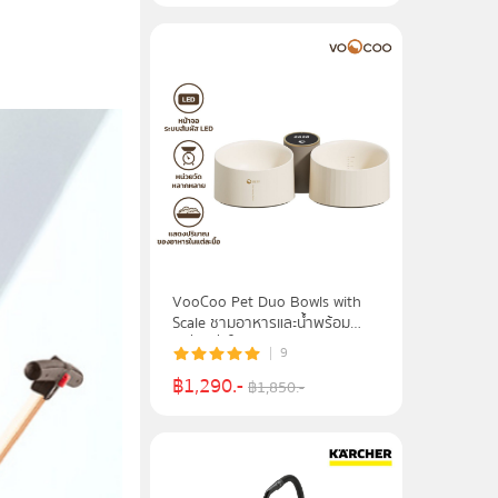
VooCoo Pet Duo Bowls with
Scale ชามอาหารและน้ำพร้อม
เครื่องชั่งในตัว หน้าจอ LED รุ่น
9
6974381465021 รับประกันศูนย์
฿
1,290
.-
ไทย 1 ปี
฿
1,850
.-