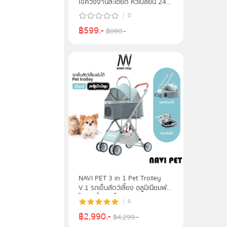
ไขควงงานละเอียด หัวเปลี่ยน 24
แบบ
0
฿
599
.-
฿
890
.-
NAVI PET 3 in 1 Pet Trolley
V.1 รถเข็นสัตว์เลี้ยง อลูมิเนียมพับ
ได้ รับน้ำหนักได้ถึง 15 kg.
6
฿
2,990
.-
฿
4,299
.-