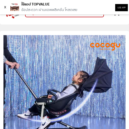
ใช้แอป TOPVALUE
x
USE APP
ช้อปสะดวก ผ่านแอพพลิเคชั่น โหลดเลย