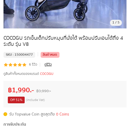
1
/
5
COCOGU รถเข็นเด็กปรับหมุนที่นั่งได้ พร้อมปรับเอนได้ถึง 4
ระดับ รุ่น V8
|
SKU :
150004477
สินค้าหมด
|
6
รีวิว
ดูรีวิว
ดูสินค้าทั้งหมดของแบรนด์
COCOGU
฿
1,990
.-
฿
3,990
.-
Off
51
%
(include Vat)
รับ Topvalue Coin สูงสุดถึง
0 Coins
การรับประกัน