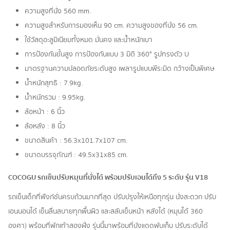
ความสูงที่นั่ง 560 mm.
ความสูงสำหรับการมองเห็น 90 cm. ความสูงของที่นั่ง 56 cm.
ใช้วัสดุอะลูมิเนียมทั้งหมด มั่นคง และน้ำหนักเบา
การป้องกันขั้นสูง การป้องกันแบบ 3 มิติ 360° รูปทรงตัว U
มาตรฐานความปลอดภัยระดับสูง เพลารูปแบบพีระมิด กว้างเป็นพิเศษ
น้ำหนักสุทธิ : 7.9kg.
น้ำหนักรวม : 9.95kg.
ล้อหน้า : 6 นิ้ว
ล้อหลัง : 8 นิ้ว
ขนาดสินค้า : 56.3x101.7x107 cm.
ขนาดบรรจุภัณฑ์ : 49.5x31x85 cm.
COCOGU รถเข็นปรับหมุนที่นั่งได้ พร้อมปรับเอนได้ถึง 5 ระดับ รุ่น V18
รถเข็นเด็กที่ฟังก์ชั่นครบถ้วนมากที่สุด ปรับปรุงให้เหนือทุกรุ่น นั่งสะดวก ปรับ
เอนนอนได้ เข็นลื่นสบายทุกพื้นผิว และสลับเข็นหน้า หลังได้ (หมุนได้ 360
องศา) พร้อมที่พักเท้าสองฝั่ง รุ่นนี้มาพร้อมที่บังแดดพับเก็บ ปรับระดับได้