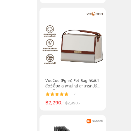
VooCoo (Fynn) Pet Bag กระเป๋า
สัตว์เลี้ยง สะพายไหล่ สามารถปรับ
ระดับได้ รุ่น 6974381464017 -
7
Shoulder Strap
฿
2,290
.-
฿
2,990
.-