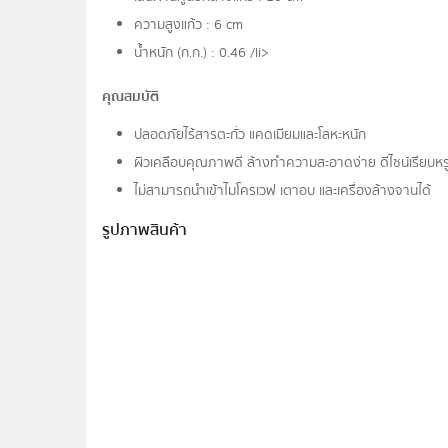
ความสูงแก้ว : 6 cm
น้ำหนัก (ก.ก.) : 0.46 /li>
คุณสมบัติ
ปลอดภัยไร้สารตะกั่ว แคดเมียมและโลหะหนัก
ผิวเคลือบคุณภาพดี ล้างทำความสะอาดง่าย ดีไซน์เรียบหร
ไม่สามารถนำเข้าไมโครเวฟ เตาอบ และเครื่องล้างจานได้
รูปภาพสินค้า