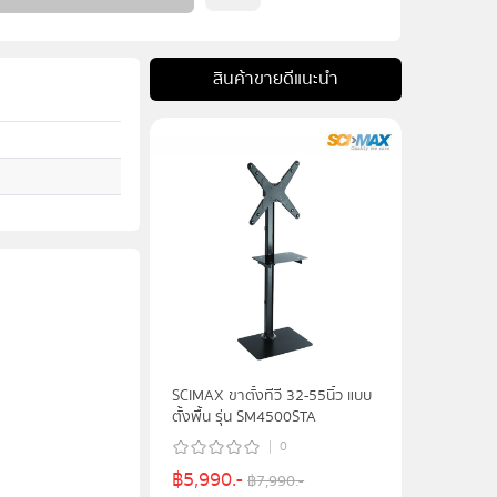
สินค้าขายดีแนะนำ
SCIMAX ขาตั้งทีวี 32-55นิ้ว แบบ
ตั้งพื้น รุ่น SM4500STA
0
฿
5,990
.-
฿
7,990
.-