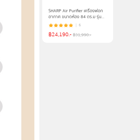
SHARP Air Purifier เครื่องฟอก
อากาศ ขนาดห้อง 84 ตร.ม รุ่น
FX-S120B - หลากสี
6
฿
24,190
.-
฿
31,990
.-