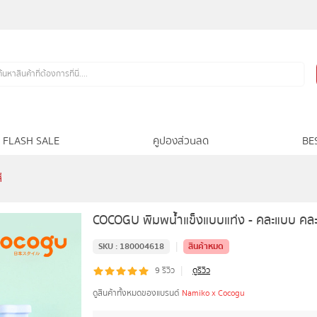
FLASH SALE
คูปองส่วนลด
BE
ี
COCOGU พิมพน้ำแข็งแบบแท่ง - คละแบบ คละ
|
SKU :
180004618
สินค้าหมด
|
9
รีวิว
ดูรีวิว
ดูสินค้าทั้งหมดของแบรนด์
Namiko x Cocogu