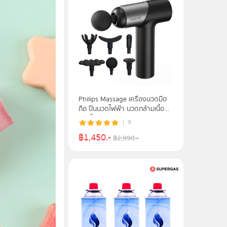
Philips Massage เครื่องนวดมือ
ถือ ปืนนวดไฟฟ้า นวดกล้ามเนื้อที่
นวดไฟฟ้า รุ่น PPM7323 - รับ
9
ประกันศูนย์ 2 ปี
฿
1,450
.-
฿
2,990
.-