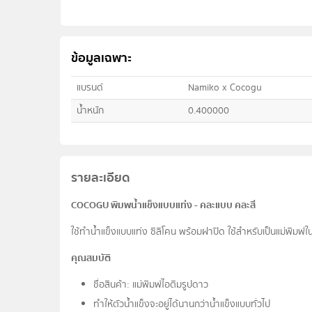
ข้อมูลเฉพาะ
แบรนด์
Namiko x Cocogu
น้ำหนัก
0.400000
รายละเอียด
COCOGU พิมพน้ำแข็งแบบแท่ง - คละแบบ คละสี
ใช้ทำน้ำแข็งแบบแท่ง ซิลิโคน พร้อมฝาปิด ใช้สำหรับเป็นแม่พิมพ์ใน
คุณสมบัติ
ชื่อสินค้า: แม่พิมพ์ไอติมรูปดาว
ทำให้ตัวน้ำแข็งจะอยู่ได้นานกว่าน้ำแข็งแบบทั่วไป