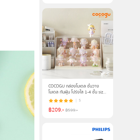
COCOGU กล่องโมเดล ชั้นวาง
โมเดล กันฝุ่น โปร่งใส 1-4 ชั้น size
S, M, L
5
฿
209
.-
฿
599
.-