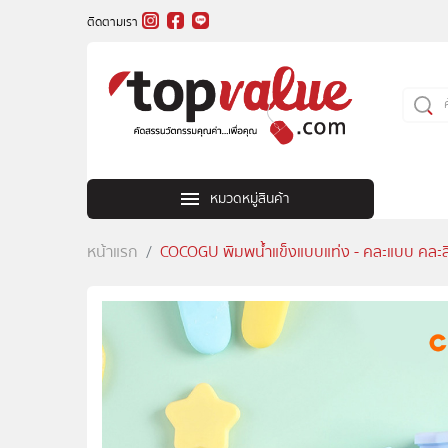
ติดตามเรา
หมวดหมู่สินค้า
หน้าแรก
COCOGU พิมพน้ำแข็งแบบแท่ง - คละแบบ คละส