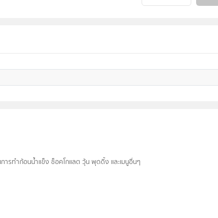
การทำก้อนน้ำแข็ง ช็อคโกแลต วุ้น พุดดิ้ง และเมนูอื่นๆ