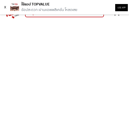
ใช้แอป TOPVALUE
x
USE APP
ช้อปสะดวก ผ่านแอพพลิเคชั่น โหลดเลย