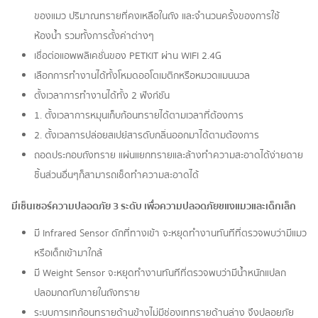
ของแมว ปริมาณทรายที่คงเหลือในถัง และจำนวนครั้งของการใช้
ห้องน้ำ รวมทั้งการตั้งค่าต่างๆ
เชื่อต่อแอพพลิเคชั่นของ PETKIT ผ่าน WIFI 2.4G
เลือกการทำงานได้ทั้งโหมดออโตเมติกหรือหมวดแมนนวล
ตั้งเวลาการทำงานได้ทั้ง 2 ฟังก์ชัน
1. ตั้งเวลาการหมุนเก็บก้อนทรายได้ตามเวลาที่ต้องการ
2. ตั้งเวลการปล่อยสเปย์สารดับกลิ่นออกมาได้ตามต้องการ
ถอดประกอบถังทราย แผ่นแยกทรายและล้างทำความสะอาดได้ง่ายดาย
ชิ้นส่วนอื่นๆก็สามารถเช็ดทำความสะอาดได้
มีเซ็นเซอร์ความปลอดภัย 3 ระดับ เพื่อความปลอดภัยขแงแมวและเด็กเล็ก
มี Infrared Sensor ดักที่ทางเข้า จะหยุดทำงานทันทีที่ตรวจพบว่ามีแมว
หรือเด็กเข้ามาใกล้
มี Weight Sensor จะหยุดทำงานทันทีที่ตรวจพบว่ามีน้ำหนักแปลก
ปลอมกดทับภายในถังทราย
ระบบการเทก้อนทรายด้านข้างไม่มีช่องเททรายด้านล่าง จึงปลอยภัย