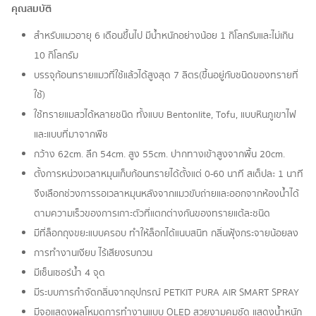
คุณสมบัติ
สำหรับแมวอายุ 6 เดือนขึ้นไป มีน้ำหนักอย่างน้อย 1 กิโลกรัมและไม่เกิน
10 กิโลกรัม
บรรจุก้อนทรายแมวที่ใช้แล้วได้สูงสุด 7 ลิตร(ขึ้นอยู่กับชนิดของทรายที่
ใช้)
ใช้ทรายแมสวได้หลายชนิด ทั้งแบบ Bentonlite, Tofu, แบบหินภูเขาไฟ
และแบบที่มาจากพืช
กว้าง 62cm. ลึก 54cm. สูง 55cm. ปากทางเข้าสูงจากพื้น 20cm.
ตั้งการหน่วงเวลาหมุนเก็บก้อนทรายได้ตั้งแต่ 0-60 นาที สเต็ปละ 1 นาที
จึงเลือกช่วงการรอเวลาหมุนหลังจากแมวขับถ่ายและออกจากห้องน้ำได้
ตามความเร็วของการเกาะตัวที่แตกต่างกันของทรายแต้ละชนิด
มีที่ล็อกถุงขยะแบบครอบ ทำให้ล็อกได้แนบสนิท กลิ่นฟุ้งกระจายน้อยลง
การทำงานเงียบ ไร้เสียงรบกวน
มีเซ็นเซอร์น้ำ 4 จุด
มีระบบการกำจัดกลิ่นจากอุปกรณ์ PETKIT PURA AIR SMART SPRAY
มีจอแสดงผลโหมดการทำงานแบบ OLED สวยงามคมชัด แสดงน้ำหนัก