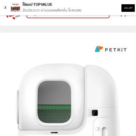
ใช้แอป TOPVALUE
x
USE APP
ช้อปสะดวก ผ่านแอพพลิเคชั่น โหลดเลย