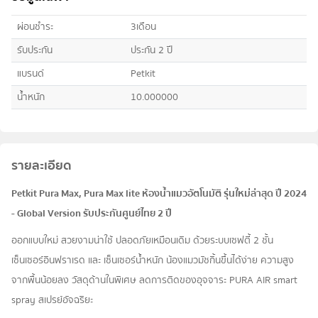
ผ่อนชำระ
3เดือน
รับประกัน
ประกัน 2 ปี
แบรนด์
Petkit
น้ำหนัก
10.000000
รายละเอียด
Petkit Pura Max, Pura Max lite ห้องน้ำแมวอัตโนมัติ รุ่นใหม่ล่าสุด ปี 2024
- Global Version รับประกันศูนย์ไทย 2 ปี
ออกแบบใหม่ สวยงามน่าใช้ ปลอดภัยเหมือนเดิม ด้วยระบบเซฟตี้ 2 ชั้น
เซ็นเซอร์อินฟราเรด และ เซ็นเซอร์น้ำหนัก น้องแมวมัชกิ้นขึ้นได้ง่าย ความสูง
จากพื้นน้อยลง วัสดุด้านในพิเศษ ลดการติดของอุจจาระ PURA AIR smart
spray สเปรย์อัจฉริยะ