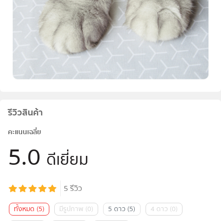
รีวิวสินค้า
คะแนนเฉลี่ย
5.0
ดีเยี่ยม
5
รีวิว
ทั้งหมด
(
5
)
มีรูปภาพ
(
0
)
5 ดาว
(
5
)
4 ดาว
(
0
)