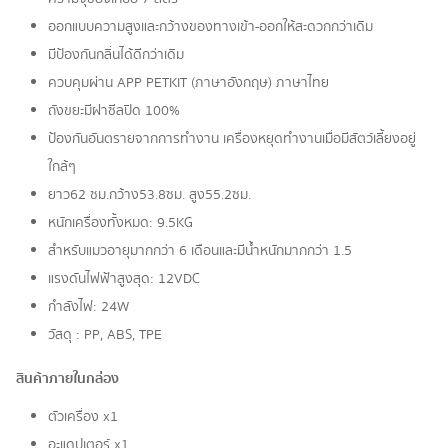
ออกแบบความสูงและกว้างของทางเข้า-ออกให้สะดวกกว่าเดิม
มีป้องกันกลิ่นได้ดีกว่าเดิม
ควบคุมผ่าน​ APP​ PETKIT​ (ภาษาอังกฤษ) ภาษาไทย
ถังขยะมีฝาซีลปิด 100%
ป้องกันอันตรายจากการทำงาน เครื่องหยุดทำงานเมื่อมีสัตว์เลี้ยงอยู่
ใกล้ๆ
ยาว62​ ซม.กว้าง53.8ซม. สูง​55.2ซม.
หนักเครื่องทั้งหมด: 9.5KG
สำหรับแมวอายุมากกว่า 6 เดือนและมีน้ำหนักมากกว่า 1.5
แรงดันไฟฟ้าสูงสุด: 12VDC
กำลังไฟ: 24W
วัสดุ​ : PP, ABS, TPE
สินค้าภายในกล่อง
ตัวเครื่อง x1
อะแดปเตอร์ x1