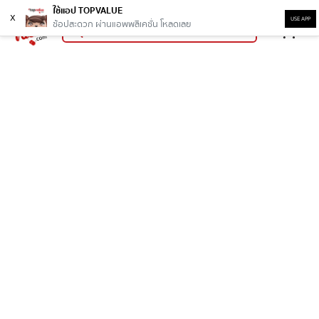
ใช้แอป TOPVALUE
x
USE APP
ช้อปสะดวก ผ่านแอพพลิเคชั่น โหลดเลย