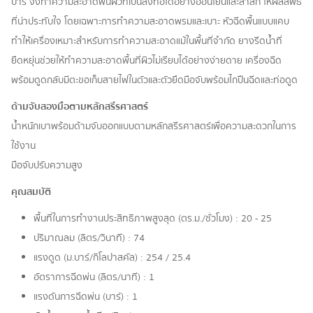
บาร์ จึงทำความสะอาดพื้นผิวที่เป็นสิ่งทอได้อย่างอ่อนโยนและล้ำลึก ให้ผลลัพธ์
ที่น่าประทับใจ โดยเฉพาะการทำความสะอาดพรมและเบาะ หัวฉีดพื้นแบบแคบ
ทำให้เครื่องเหมาะสำหรับการทำความสะอาดแม้ในพื้นที่จำกัด ยางรีดน้ำที่
ยืดหยุ่นช่วยให้ทำความสะอาดพื้นที่ผิวไม่เรียบได้อย่างง่ายดาย เครื่องฉีด
พร้อมดูดกลับมีตะขอเก็บสายไฟในตัวและตัวยึดมือจับพร้อมไกปืนฉีดและท่อดูด
ด้ามจับสองมือตามหลักสรีรศาสตร์
น้ำหนักเบาพร้อมด้ามจับออกแบบตามหลักสรีรศาสตร์เพื่อความสะดวกในการ
ใช้งาน
มือจับปรับความสูง
คุณสมบัติ
พื้นที่ในการทำงานประสิทธิภาพสูงสุด (ตร.ม./ชั่วโมง) : 20 - 25
ปริมาณลม (ลิตร/วินาที) : 74
แรงดูด (ม.บาร์/กิโลปาสคัล) : 254 / 25.4
อัตราการฉีดพ่น (ลิตร/นาที) : 1
แรงดันการฉีดพ่น (บาร์) : 1