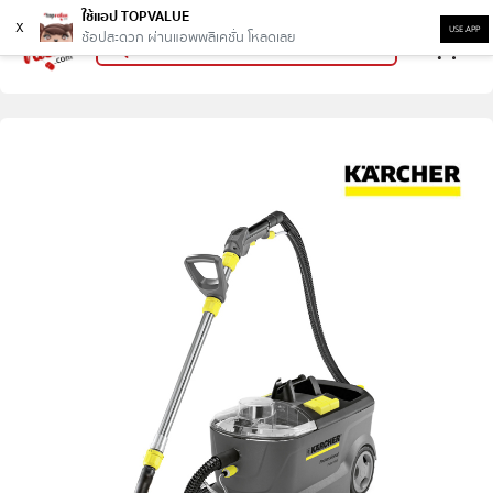
ใช้แอป TOPVALUE
x
USE APP
ช้อปสะดวก ผ่านแอพพลิเคชั่น โหลดเลย