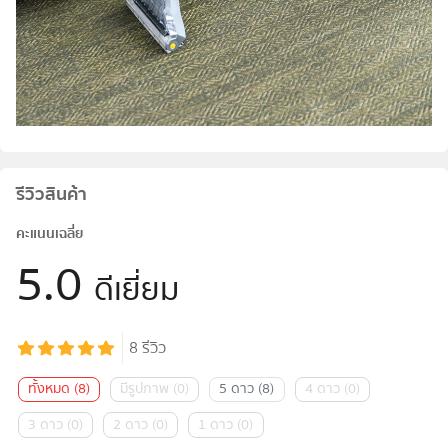
รีวิวสินค้า
คะแนนเฉลี่ย
5.0
ดีเยี่ยม
8
รีวิว
ทั้งหมด
(
8
)
มีรูปภาพ
(
0
)
5 ดาว
(
8
)
4 ดาว
(
0
)
3 ดาว
(
0
)
2 ดาว
(
0
)
1 ดาว
(
0
)