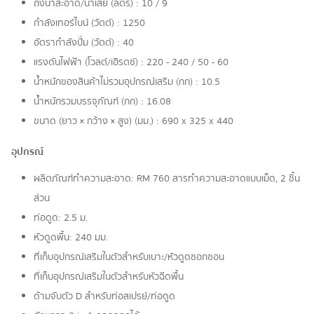
ถังน้ำสะอาด/น้ำเสีย (ลิตร) : 10 / 9
กำลังเทอร์ไบน์ (วัตต์) : 1250
อัตรากำลังปั๊ม (วัตต์) : 40
แรงดันไฟฟ้า (โวลต์/เฮิรตซ์) : 220 - 240 / 50 - 60
น้ำหนักของสินค้าไม่รวมอุปกรณ์เสริม (กก) : 10.5
น้ำหนักรวมบรรจุภัณฑ์ (กก) : 16.08
ขนาด (ยาว × กว้าง × สูง) (มม.) : 690 x 325 x 440
อุปกรณ์
ผลิตภัณฑ์ทำความสะอาด: RM 760 สารทำความสะอาดแบบเม็ด, 2 ชิ้น
ส่วน
ท่อดูด: 2.5 ม.
หัวดูดพื้น: 240 มม.
ที่เก็บอุปกรณ์เสริมในตัวสำหรับเบาะ/หัวดูดซอกซอน
ที่เก็บอุปกรณ์เสริมในตัวสำหรับหัวฉีดพื้น
ด้ามจับตัว D สำหรับท่อสเปรย์/ท่อดูด