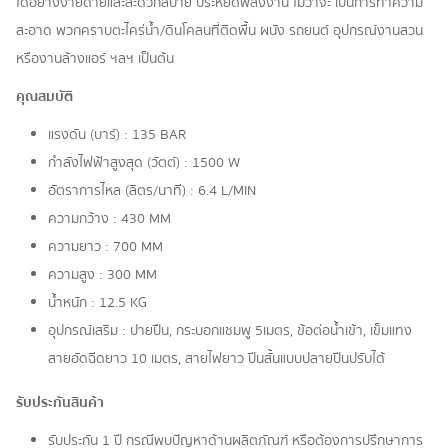
ได้อย่างง่ายดายและสะดวกสบาย ประหยัดพลังงาน ไม่ว่าจะ เป็นการทำความ
สะอาด พวกคราบตะไคร่น้ำ/ดินโคลนที่ติดพื้น ผนัง รถยนต์ อุปกรณ์งานสวน
หรืองานล้างแอร์ ฯลฯ เป็นต้น
คุณสมบัติ
แรงดัน (บาร์) : 135 BAR
กำลังไฟฟ้าสูงสุด (วัตต์) : 1500 W
อัตราการไหล (ลิตร/นาที) : 6.4 L/MIN
ความกว้าง : 430 MM
ความยาว : 700 MM
ความสูง : 300 MM
น้ำหนัก : 12.5 KG
อุปกรณ์เสริม : ปายปืน, กระบอกแชมพู 5เมตร, ข้อต่อน้ำเข้า, เข็มแทง
สายอัดฉีดยาว 10 เมตร, สายไฟยาว ปีนสั้นแบบปลายปีนปรับได้
รับประกันสินค้า
รับประกัน 1 ปี กรณีพบปัญหาด้านผลิตภัณฑ์ หรือต้องการปรึกษาการ