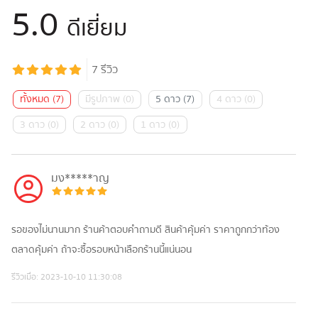
5.0
ดีเยี่ยม
7
รีวิว
ทั้งหมด
(
7
)
มีรูปภาพ
(
0
)
5 ดาว
(
7
)
4 ดาว
(
0
)
3 ดาว
(
0
)
2 ดาว
(
0
)
1 ดาว
(
0
)
มง*****าญ
รอของไม่นานมาก ร้านค้าตอบคำถามดี สินค้าคุ้มค่า ราคาถูกกว่าท้อง
ตลาดคุ้มค่า ถ้าจะซื้อรอบหน้าเลือกร้านนี้แน่นอน
รีวิวเมื่อ:
2023-10-10 11:30:08