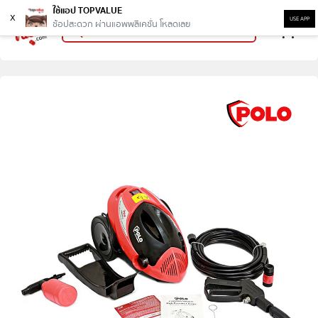
ใช้แอป TOPVALUE
x
USE APP
ช้อปสะดวก ผ่านแอพพลิเคชั่น โหลดเลย