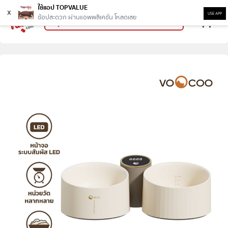
ใช้แอป TOPVALUE
x
USE APP
ช้อปสะดวก ผ่านแอพพลิเคชั่น โหลดเลย