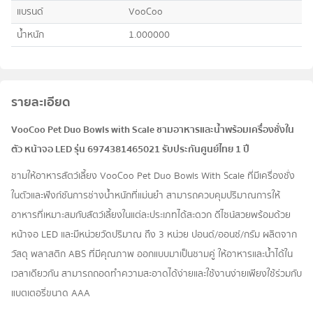
แบรนด์
VooCoo
น้ำหนัก
1.000000
รายละเอียด
VooCoo Pet Duo Bowls with Scale ชามอาหารและน้ำพร้อมเครื่องชั่งใน
ตัว หน้าจอ LED รุ่น 6974381465021 รับประกันศูนย์ไทย 1 ปี
ชามให้อาหารสัตว์เลี้ยง VooCoo Pet Duo Bowls With Scale ที่มีเครื่องชั่ง
ในตัวและฟังก์ชันการช่างน้ำหนักที่แม่นยำ สามารถควบคุมปริมาณการให้
อาหารที่เหมาะสมกับสัตว์เลี้ยงในแต่ละประเภทได้สะดวก ดีไซน์สวยพร้อมด้วย
หน้าจอ LED และมีหน่วยวัดปริมาณ ถึง 3 หน่วย ปอนด์/ออนซ์/กรัม ผลิตจาก
วัสดุ พลาสติก ABS ที่มีคุณภาพ ออกแบบมาเป็นชามคู่ ให้อาหารและน้ำได้ใน
เวลาเดียวกัน สามารถถอดทำความสะอาดได้ง่ายและใช้งานง่ายเพียงใช้ร่วมกับ
แบตเตอรี่ขนาด AAA