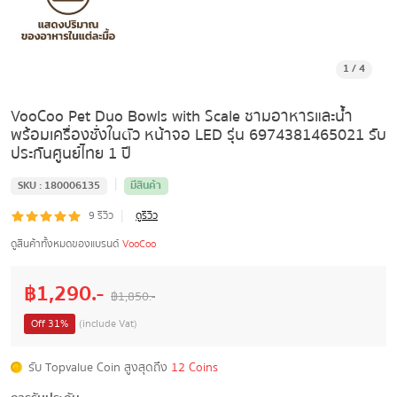
1
/
4
VooCoo Pet Duo Bowls with Scale ชามอาหารและน้ำ
พร้อมเครื่องชั่งในตัว หน้าจอ LED รุ่น 6974381465021 รับ
ประกันศูนย์ไทย 1 ปี
|
SKU :
180006135
มีสินค้า
|
9
รีวิว
ดูรีวิว
ดูสินค้าทั้งหมดของแบรนด์
VooCoo
฿
1,290
.-
฿
1,850
.-
Off
31
%
(include Vat)
รับ Topvalue Coin สูงสุดถึง
12 Coins