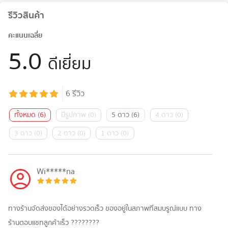
รีวิวสินค้า
คะแนนเฉลี่ย
5.0
ดีเยี่ยม
6
รีวิว
ทั้งหมด
(
6
)
มีรูปภาพ
(
0
)
5 ดาว
(
6
)
4 ดาว
(
0
)
3 ดาว
(
0
)
2 ดาว
(
0
)
1 ดาว
(
0
)
Wi*****na
ทางร้านจัดส่งของได้อย่างรวดเร็ว ของอยู่ในสภาพที่สมบรูณ์แบบ ทาง
ร้านตอบแชทลูกค้าเร็ว ????????