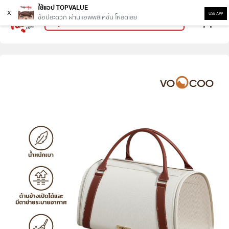
ใช้แอป TOPVALUE
x
USE APP
ช้อปสะดวก ผ่านแอพพลิเคชั่น โหลดเลย