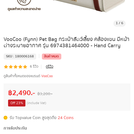
1
/
6
VooCoo (Fynn) Pet Bag กระเป๋าสัตว์เลี้ยง คล้องแขน มีหน้า
ต่างระบายอากาศ รุ่น 6974381464000 - Hand Carry
|
SKU :
180006168
สินค้าหมด
|
6
รีวิว
ดูรีวิว
ดูสินค้าทั้งหมดของแบรนด์
VooCoo
฿
2,490
.-
฿
3,200
.-
Off
23
%
(include Vat)
รับ Topvalue Coin สูงสุดถึง
24 Coins
การรับประกัน