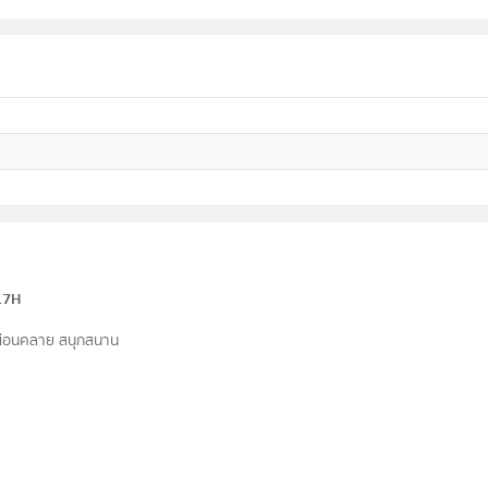
H17H
้ผ่อนคลาย สนุกสนาน