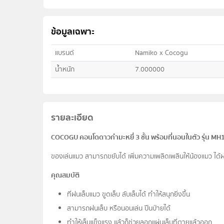
ข้อมูลเฉพาะ
แบรนด์
Namiko x Cocogu
น้ำหนัก
7.000000
รายละเอียด
COCOGU คอนโดดาวกำมะหยี่ 3 ชั้น พร้อมที่นอนในตัว รุ่น M
ของเล่นแมว สามารถขยับได้ เพิ่มความเพลิดเพลินให้น้องแมว ได
คุณสมบัติ
ที่ฝนเล็บแมว ขูดเล็บ ลับเล็บได้ ทำให้สนุกยิ่งขึ้น
สามารถฝนเล็บ หรือนอนเล่น ปีนป่ายได้
ทำให้เล็บแข็งแรง แล้วก็ช่วยลอกแผ่นเล็บที่ตายแล้วออก