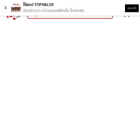
ใช้แอป TOPVALUE
x
USE APP
ช้อปสะดวก ผ่านแอพพลิเคชั่น โหลดเลย