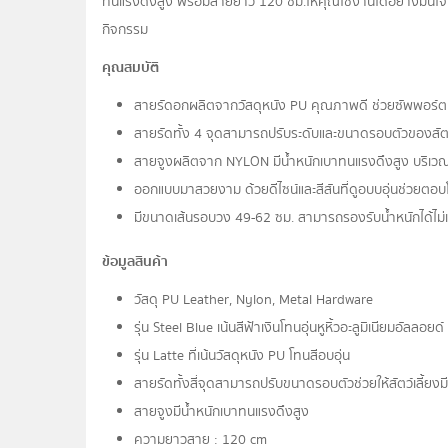
ทนแรงดึงสูง พร้อมสายยาว 120 ซม.ให้คุณใช้งานได้อย่างมั่นใจ มี
กิจกรรม
คุณสมบัติ
สายรัดอกผลิตจากวัสดุหนัง PU คุณภาพดี ช่วยซัพพอร์ต
สายรัดทั้ง 4 จุดสามารถปรับระดับและขนาดรอบตัวของสัต
สายจูงผลิตจาก NYLON มีน้ำหนักเบาทนแรงดึงสูง บริเวณหูจ
ออกแบบมาสวยงาม ด้วยดีไซน์และสีสันที่ดูอบบอุ่นช่วยตอบ
มีขนาดเส้นรอบวง 49-62 ซม. สามารถรองรับน้ำหนักได้ไม่เ
ข้อมูลสินค้า
วัสดุ PU Leather, Nylon, Metal Hardware
รุ่น Steel Blue เน้นสีฟ้าเงินโทนอุ่นหูหิ้วอะลูมิเนียมอัลลอยด์
รุ่น Latte ที่เน้นวัสดุหนัง PU โทนสีอบอุ่น
สายรัดทั้งสี่จุดสามารถปรับขนาดรอบตัวช่วยให้สัตว์เลี้ยง
สายจูงมีน้ำหนักเบาทนแรงดึงสูง
ความยาวสาย : 120 cm