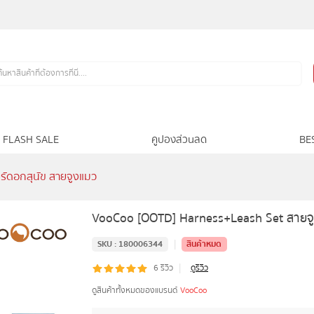
FLASH SALE
คูปองส่วนลด
BE
ัดอกสุนัข สายจูงแมว
VooCoo [OOTD] Harness+Leash Set สายจูง
|
SKU :
180006344
สินค้าหมด
|
6
รีวิว
ดูรีวิว
ดูสินค้าทั้งหมดของแบรนด์
VooCoo