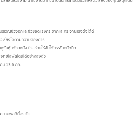
สีสีสันสวยงาม น่าใช้งานมากขึ้น เป็นอีกไอเทมตัวช่วยให้สัตว์เลี้ยงของคุณสนุกได้อย
บริเวณช่วงอกและช่วยลดแรงกระชากและกระจายแรงดึงได้ดี
ว์เลี้ยงได้ตามความต้องการ
ับหุ้มด้วยหนัง PU ช่วยให้จับได้กระชับถนัดมือ
โจทย์ไลฟ์สไตล์ได้อย่างลงตัว
กิน 13.6 กก.
มีความพอดีที่ลงตัว