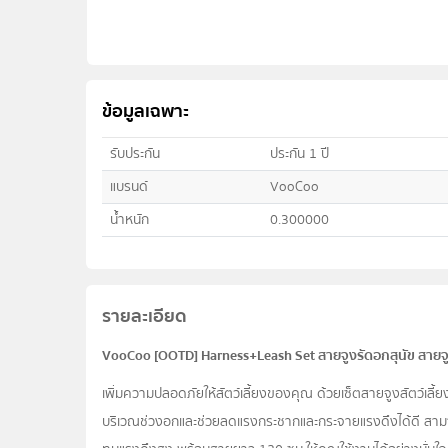
ข้อมูลเฉพาะ
รับประกัน
ประกัน 1 ปี
แบรนด์
VooCoo
น้ำหนัก
0.300000
รายละเอียด
VooCoo [OOTD] Harness+Leash Set สายจูงรัดอกสุนัข สายจ
เพิ่มความปลอดภัยให้สัตว์เลี้ยงของคุณ ด้วยเซ็ตสายจูงสัตว์
บริเวณช่วงอกและช่วยลดแรงกระชากและกระจายแรงดึงได้ดี สาม