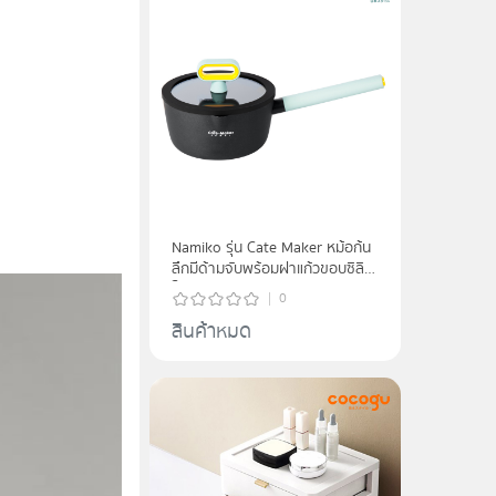
Namiko รุ่น Cate Maker หม้อก้น
ลึกมีด้ามจับพร้อมฝาแก้วขอบซิลิ
โคน 18 cm KCA1007 - Grey
0
สินค้าหมด