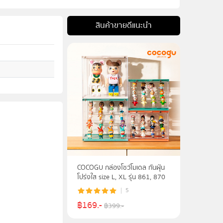
สินค้าขายดีแนะนำ
COCOGU กล่องโชว์โมเดล กันฝุ่น
โปร่งใส size L, XL รุ่น 861, 870
5
฿
169
.-
฿
399
.-