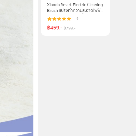
Xiaoda Smart Electric Cleaning
Brush แปรงทําความสะอาดไฟฟ้า
Type-C ชาร์จเร็ว กันน้ำระดับ
9
IPX6 รุ่น XL-DDQJS01
฿
459
.-
฿
799
.-